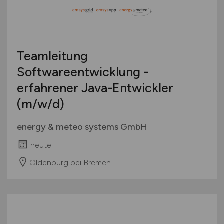
Bachelor-/ Master-/ Diplom-Arbeit
Bremen
Studentenjobs / Werkstudenten
Hamburg
Ausbildung / Studium
Hessen
Praktikum
Teamleitung
Mecklenburg-Vorpommern
Softwareentwicklung -
Niedersachsen
erfahrener Java-Entwickler
Nordrhein-Westfalen
Rheinland-Pfalz
(m/w/d)
Saarland
energy & meteo systems GmbH
Sachsen
Sachsen-Anhalt
heute
Schleswig-Holstein
Oldenburg bei Bremen
Thüringen
Deutschlandweit
Österreich
Schweiz