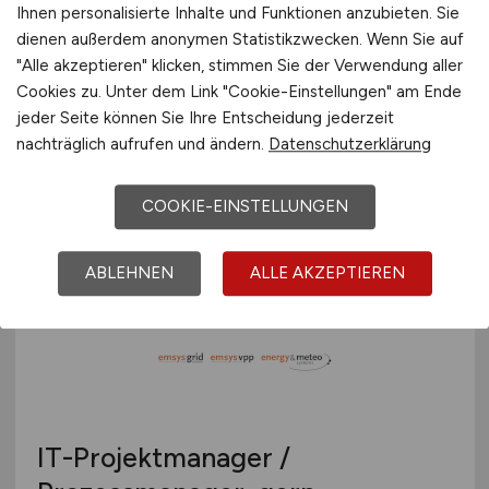
Datenanalyst / Data Scientist
Ihnen personalisierte Inhalte und Funktionen anzubieten. Sie
(w/m/d)
- Vorhersagen für Solar-
dienen außerdem anonymen Statistikzwecken. Wenn Sie auf
"Alle akzeptieren" klicken, stimmen Sie der Verwendung aller
und Windstrom
Cookies zu. Unter dem Link "Cookie-Einstellungen" am Ende
jeder Seite können Sie Ihre Entscheidung jederzeit
energy & meteo systems GmbH
nachträglich aufrufen und ändern.
Datenschutzerklärung
31.07.2026
Oldenburg bei Bremen
COOKIE-EINSTELLUNGEN
ABLEHNEN
ALLE AKZEPTIEREN
IT-Projektmanager /