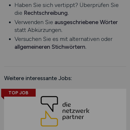
Haben Sie sich vertippt? Überprüfen Sie
Rheinland-Pfalz
die
Rechtschreibung
.
Saarland
Verwenden Sie
ausgeschriebene Wörter
Sachsen
statt Abkürzungen.
Sachsen-Anhalt
Versuchen Sie es mit alternativen oder
Schleswig-Holstein
allgemeineren Stichwörtern
.
Thüringen
Deutschlandweit
Österreich
Schweiz
Weitere interessante Jobs:
Europa
International
TOP JOB