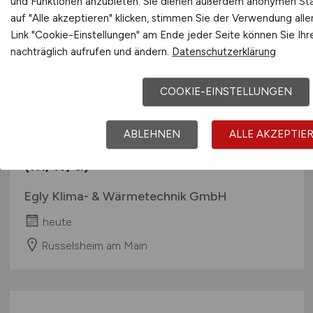
und Funktionen anzubieten. Sie dienen außerdem anonymen Sta
auf "Alle akzeptieren" klicken, stimmen Sie der Verwendung all
Link "Cookie-Einstellungen" am Ende jeder Seite können Sie Ihr
nachträglich aufrufen und ändern.
Datenschutzerklärung
COOKIE-EINSTELLUNGEN
ABLEHNEN
ALLE AKZEPTIE
Mechatroniker für Kältetechnik
(m/w/d)
Egly Klima- & Wärmetechnik GmbH
heute
Rüsselsheim am Main