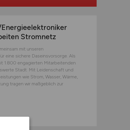
/Energieelektroniker
beiten Stromnetz
einsam mit unseren
r eine sichere Daseinsvorsorge. Als
t 1.800 engagierten Mitarbeitenden
nswerte Stadt. Mit Leidenschaft und
leistungen wie Strom, Wasser, Wärme,
ung tragen wir maßgeblich zur