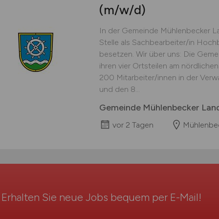
(m/w/d)
In der Gemeinde Mühlenbecker Lan
Stelle als Sachbearbeiter/in Hoc
besetzen. Wir über uns: Die Geme
ihren vier Ortsteilen am nördlichen
200 Mitarbeiter/innen in der Verw
und den 8...
Gemeinde Mühlenbecker Lan
vor 2 Tagen
Mühlenbe
Erhalten Sie neue Jobs bequem per
E-Mail
!