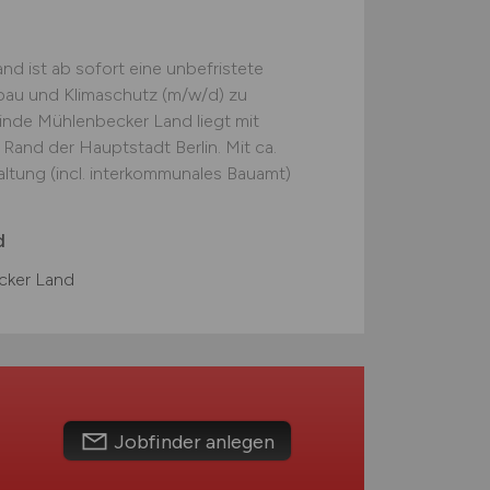
d ist ab sofort eine unbefristete
hbau und Klimaschutz (m/w/d) zu
inde Mühlenbecker Land liegt mit
 Rand der Hauptstadt Berlin. Mit ca.
altung (incl. interkommunales Bauamt)
d
cker Land
Jobfinder anlegen