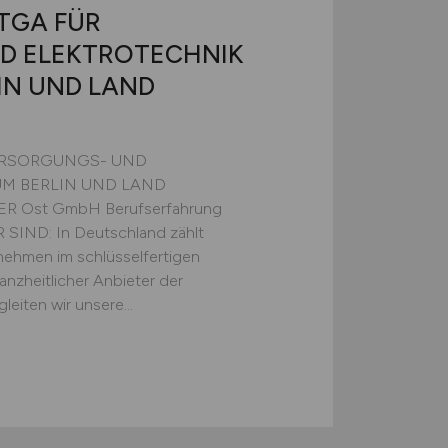
TGA FÜR
D ELEKTROTECHNIK
IN UND LAND
VERSORGUNGS- UND
M BERLIN UND LAND
 Ost GmbH Berufserfahrung
R SIND: In Deutschland zählt
ehmen im schlüsselfertigen
nzheitlicher Anbieter der
eiten wir unsere...