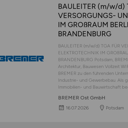
BAULEITER
(m/w/d)
VERSORGUNGS- UN
IM GROßRAUM BERL
BRANDENBURG
BAULEITER (m/w/d) TGA FÜR 
ELEKTROTECHNIK IM GROßRAU
BRANDENBURG Potsdam, BREMER
Architektur, Bauwesen Vollzeit WI
BREMER zu den führenden Untern
Industrie- und Gewerbebau. Als ga
Immobilien- und Bauwirtschaft begl
BREMER Ost GmbH
16.07.2026
Potsdam