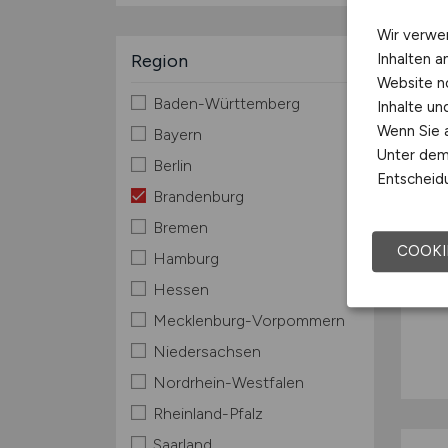
Wir verwe
Region
Inhalten a
Website n
Baden-Württemberg
Inhalte u
Wenn Sie a
Bayern
Unter dem 
Berlin
Entscheidu
Brandenburg
Bremen
COOKI
Hamburg
Hessen
Mecklenburg-Vorpommern
Niedersachsen
Nordrhein-Westfalen
Rheinland-Pfalz
Saarland