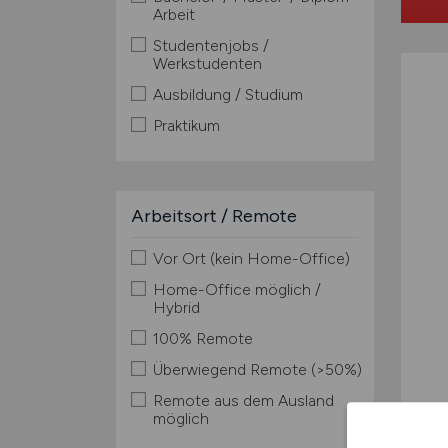
Arbeit
Studentenjobs /
Werkstudenten
Ausbildung / Studium
Praktikum
Arbeitsort / Remote
Vor Ort (kein Home-Office)
Home-Office möglich /
Hybrid
100% Remote
Überwiegend Remote (>50%)
Remote aus dem Ausland
möglich