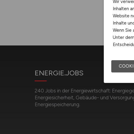
Wir verwe
Inhalten a
Website n
Inhalte u
Wenn Sie a
Unter dem 
Entscheidu
COOKI
ENERGIE.JOBS
240 Jobs in der Energiewirtschaft: Energieg
Energiesicherheit, Gebäude- und Versorgun
Energiespeicherung.