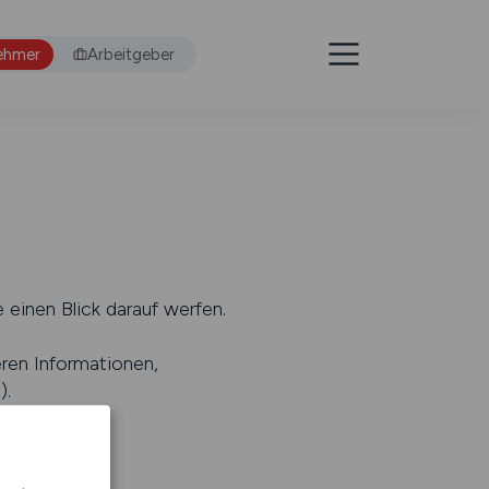
ehmer
Arbeitgeber
 einen Blick darauf werfen.
eren Informationen,
s
).