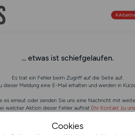
Arbeitn
... etwas ist schiefgelaufen.
Es trat ein Fehler beim Zugriff auf die Seite auf.
 dieser Meldung eine E-Mail erhalten und werden in Kürze
e es erneut oder senden Sie uns eine Nachricht mit weit
ei welcher Aktion dieser Fehler auftrat (
Ihr Kontakt zu un
Cookies