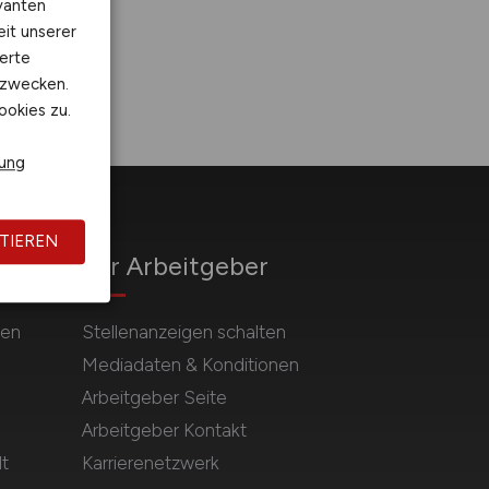
vanten
eit unserer
erte
kzwecken.
ookies zu.
rung
TIEREN
Für Arbeitgeber
hen
Stellenanzeigen schalten
Mediadaten & Konditionen
Arbeitgeber Seite
Arbeitgeber Kontakt
t
Karrierenetzwerk