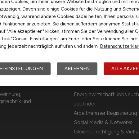
nden Cookies, um Ihnen unsere Website bestmöglich und mit rele
nzuzeigen. Davon sind einige Cookies für die Nutzung und Sicherh
otwendig, während andere Cookies dabei helfen, Ihnen personalisi
nd Funktionen anzubieten. Sie dienen außerdem anonymen Statisti
uf "Alle akzeptieren" klicken, stimmen Sie der Verwendung aller C
Link "Cookie-Einstellungen" am Ende jeder Seite können Sie Ihre
ng jederzeit nachträglich aufrufen und ändern.
Datenschutzerklä
E-EINSTELLUNGEN
ABLEHNEN
ALLE AKZEP
Für Arbeitnehmer
ewinnung,
Energiewirtschaft Jobs suc
gstechnik und
Jobfinder
Arbeitnehmer Registrierung
Social Media & Networks
Gleichberechtigung & Vielfal