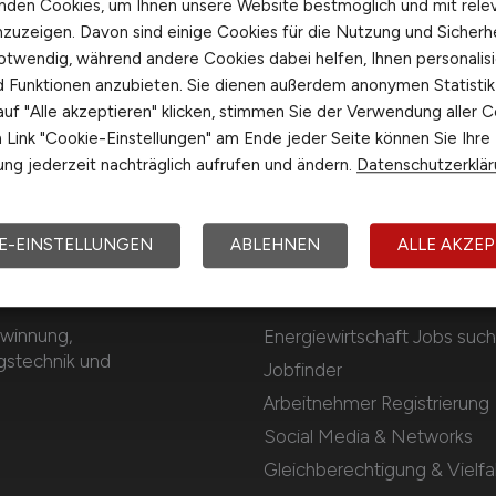
nden Cookies, um Ihnen unsere Website bestmöglich und mit rele
nzuzeigen. Davon sind einige Cookies für die Nutzung und Sicherh
otwendig, während andere Cookies dabei helfen, Ihnen personalisi
nd Funktionen anzubieten. Sie dienen außerdem anonymen Statisti
uf "Alle akzeptieren" klicken, stimmen Sie der Verwendung aller C
Link "Cookie-Einstellungen" am Ende jeder Seite können Sie Ihre
ng jederzeit nachträglich aufrufen und ändern.
Datenschutzerklä
E-EINSTELLUNGEN
ABLEHNEN
ALLE AKZEP
Für Arbeitnehmer
ewinnung,
Energiewirtschaft Jobs suc
gstechnik und
Jobfinder
Arbeitnehmer Registrierung
Social Media & Networks
Gleichberechtigung & Vielfal