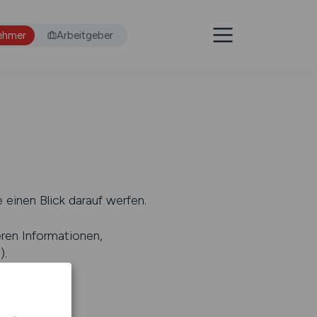
ehmer
Arbeitgeber
 einen Blick darauf werfen.
eren Informationen,
s
).