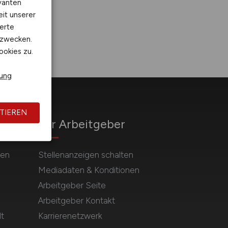
vanten
eit unserer
erte
kzwecken.
ookies zu.
rung
TIEREN
Für Arbeitgeber
hen
Stellenanzeigen schalten
Mediadaten & Konditionen
Arbeitgeber Seite
Arbeitgeber Kontakt
t
Karrierenetzwerk