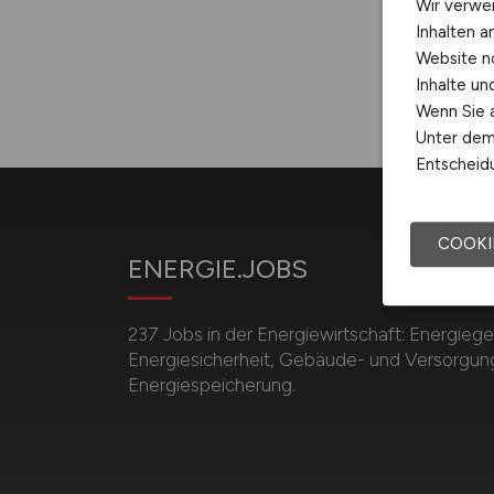
Wir verwe
Inhalten a
Website n
Inhalte u
Wenn Sie a
Unter dem 
Entscheidu
COOKI
ENERGIE.JOBS
237 Jobs in der Energiewirtschaft: Energieg
Energiesicherheit, Gebäude- und Versorgun
Energiespeicherung.