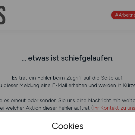
Arbeitn
... etwas ist schiefgelaufen.
Es trat ein Fehler beim Zugriff auf die Seite auf.
 dieser Meldung eine E-Mail erhalten und werden in Kürze
e es erneut oder senden Sie uns eine Nachricht mit weit
ei welcher Aktion dieser Fehler auftrat (
Ihr Kontakt zu un
Cookies