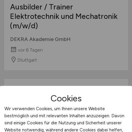
Ausbilder / Trainer
Elektrotechnik und Mechatronik
(m/w/d)
DEKRA Akademie GmbH
vor 6 Tagen
Stuttgart
Cookies
Wir verwenden Cookies, um Ihnen unsere Website
bestmöglich und mit relevanten Inhalten anzuzeigen. Davon
sind einige Cookies für die Nutzung und Sicherheit unserer
Handwerker/ Elektrotechnik
Website notwendig, während andere Cookies dabei helfen,