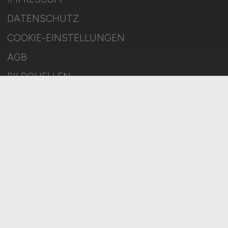
DATENSCHUTZ
COOKIE-EINSTELLUNGEN
AGB
BILDQUELLEN
KI-TRANSPARENZ
BESCHWERDEN
MELDESTELLE
SITEMAP
© 2026 ENERGIE.JOBS – ZIEGELER MEDIEN GMBH • Alle Rechte
vorbehalten.