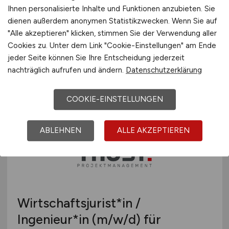
(m/w/d)
für die Element-i
Ihnen personalisierte Inhalte und Funktionen anzubieten. Sie
dienen außerdem anonymen Statistikzwecken. Wenn Sie auf
Kinderhäuser
"Alle akzeptieren" klicken, stimmen Sie der Verwendung aller
Cookies zu. Unter dem Link "Cookie-Einstellungen" am Ende
Konzept-e für Bildung und Betreuung gGmbH
jeder Seite können Sie Ihre Entscheidung jederzeit
01.08.2026
nachträglich aufrufen und ändern.
Datenschutzerklärung
Stuttgart
COOKIE-EINSTELLUNGEN
ABLEHNEN
ALLE AKZEPTIEREN
Wirtschaftsjurist*in /
Ingenieur*in
(m/w/d)
für