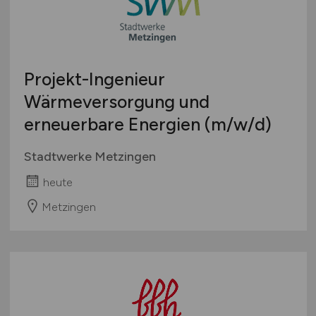
Bachelor-/ Master-/ Diplom-Arbeit
Bremen
Studentenjobs / Werkstudenten
Hamburg
Ausbildung / Studium
Hessen
Praktikum
Projekt-Ingenieur
Mecklenburg-Vorpommern
Wärmeversorgung und
Niedersachsen
erneuerbare Energien
(m/w/d)
Nordrhein-Westfalen
Rheinland-Pfalz
Stadtwerke Metzingen
Saarland
heute
Sachsen
Sachsen-Anhalt
Metzingen
Schleswig-Holstein
Thüringen
Deutschlandweit
Österreich
Schweiz