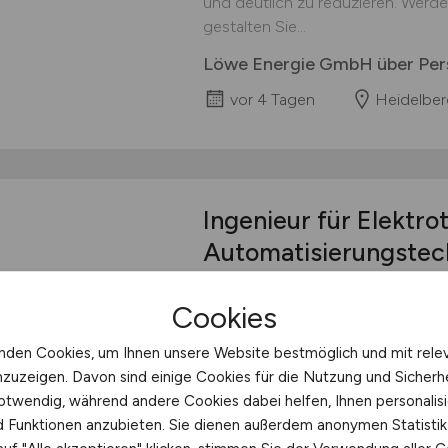
und deutlich zu reduzieren. Werde
gestalten Sie...
Löwe Energie GmbH über Pers
vor 4 Tagen
Heidelber
Ingenieur für Elektro
Automatisierungstec
Die THOR GmbH mit Sitz in Speyer i
Cookies
agierenden Konzerns. An unserem 
circa 700 Mitarbeitende. Unsere 
nden Cookies, um Ihnen unsere Website bestmöglich und mit rele
Produktion und Vertrieb beratungs
nzuzeigen. Davon sind einige Cookies für die Nutzung und Sicherh
den Gebieten technische Konservie
otwendig, während andere Cookies dabei helfen, Ihnen personalisi
oder industrielle Schmierstoffe), F
nd Funktionen anzubieten. Sie dienen außerdem anonymen Statisti