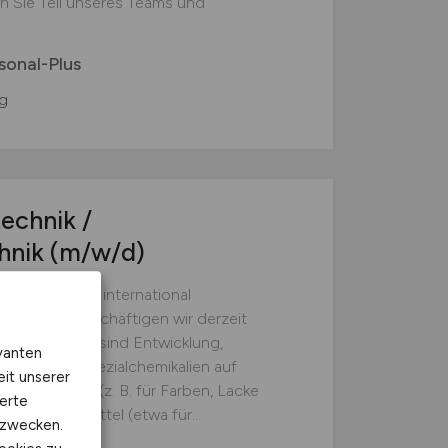
n Sie Teil unseres Teams und
onal-Plus
g
technik /
hnik
(m/w/d)
st Teil eines international
Standort beschäftigen wir derzeit
Schwerpunkte sind Entwicklung,
vanten
intensiver Spezialchemikalien auf
eit unserer
rungsmittel (z. B. für Farben, Lacke
erte
lammschutzmittel (etwa für...
kzwecken.