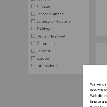
Sachsen
Sachsen-Anhalt
Schleswig-Holstein
Thüringen
Deutschlandweit
Österreich
Schweiz
Europa
International
Wir verwe
Inhalten a
Website n
Inhalte u