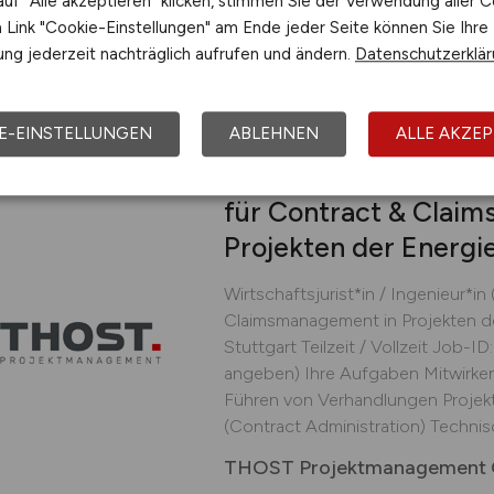
uf "Alle akzeptieren" klicken, stimmen Sie der Verwendung aller C
THOR GmbH
Link "Cookie-Einstellungen" am Ende jeder Seite können Sie Ihre
vor 4 Tagen
Speyer
ng jederzeit nachträglich aufrufen und ändern.
Datenschutzerklä
E-EINSTELLUNGEN
ABLEHNEN
ALLE AKZEP
Wirtschaftsjurist*in 
für Contract & Clai
Projekten der Energ
Wirtschaftsjurist*in / Ingenieur*in
Claimsmanagement in Projekten 
Stuttgart Teilzeit / Vollzeit Job-
angeben) Ihre Aufgaben Mitwirke
Führen von Verhandlungen Projek
(Contract Administration) Technisc
THOST Projektmanagement