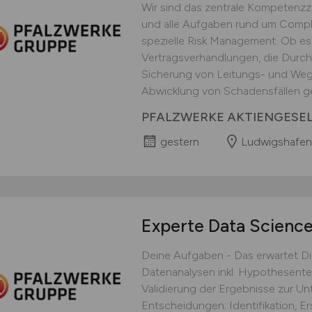
Wir sind das zentrale Kompetenzze
und alle Aufgaben rund um Compl
spezielle Risk Management. Ob es 
Vertragsverhandlungen, die Durc
Sicherung von Leitungs- und Weg
Abwicklung von Schadensfällen ge
PFALZWERKE AKTIENGESE
gestern
Ludwigshafen
Experte Data Scienc
Deine Aufgaben - Das erwartet D
Datenanalysen inkl. Hypothesent
Validierung der Ergebnisse zur U
Entscheidungen; Identifikation, E