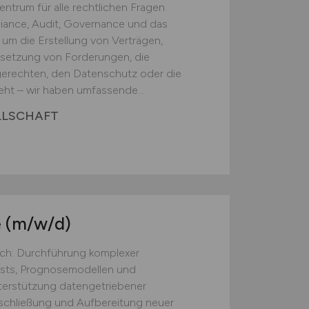
ntrum für alle rechtlichen Fragen
iance, Audit, Governance und das
um die Erstellung von Verträgen,
hsetzung von Forderungen, die
erechten, den Datenschutz oder die
ht – wir haben umfassende...
LLSCHAFT
e
(m/w/d)
ich: Durchführung komplexer
ests, Prognosemodellen und
nterstützung datengetriebener
rschließung und Aufbereitung neuer