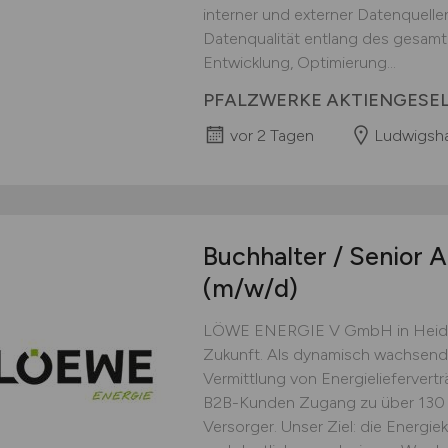
interner und externer Datenquelle
Datenqualität entlang des gesam
Entwicklung, Optimierung...
PFALZWERKE AKTIENGESE
vor 2 Tagen
Ludwigsh
Buchhalter / Senior A
(m/w/d)
LÖWE ENERGIE V GmbH in Heidel
Zukunft. Als dynamisch wachsend
Vermittlung von Energieliefervertr
B2B-Kunden Zugang zu über 130 
Versorger. Unser Ziel: die Energi