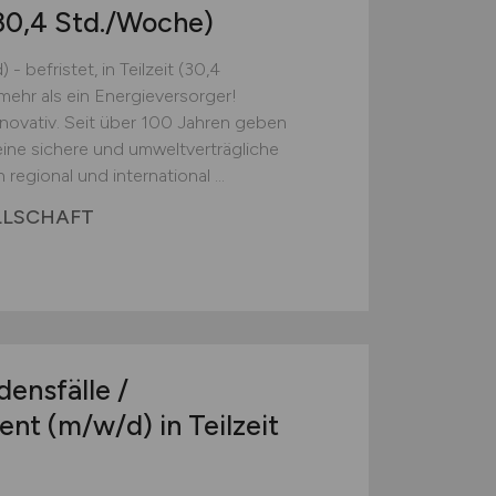
 (30,4 Std./Woche)
 befristet, in Teilzeit (30,4
ehr als ein Energieversorger!
novativ. Seit über 100 Jahren geben
eine sichere und umweltverträgliche
regional und international ...
LLSCHAFT
ensfälle /
ent
(m/w/d)
in Teilzeit