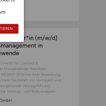
ookies zu.
rung
TIEREN
/ Ingenieur*in
(m/w/d)
msmanagement in
iewende
 (m/w/d) für Contract &
der Energiewende Mannheim,
ID: HE2601 (Bitte bei Ihrer Bewerbung
n beim Gestalten von Verträgen und
tbegleitende Vertragsführung
he Vertrags- und Risikoanalysen,...
 GmbH