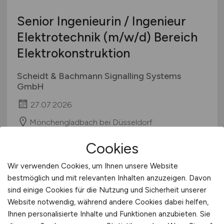
Senior Ingenieurin / Ingenieur
Elektrotechnik
(m/w/d)
Bereich
Elektrokonstruktion
Scheidt & Bachmann Signalling Systems
GmbH
27.07.2026
Mönchengladbach bei Düsseldorf
Cookies
1
Wir verwenden Cookies, um Ihnen unsere Website
bestmöglich und mit relevanten Inhalten anzuzeigen. Davon
sind einige Cookies für die Nutzung und Sicherheit unserer
Website notwendig, während andere Cookies dabei helfen,
Stadt:
Heinsberg
Ihnen personalisierte Inhalte und Funktionen anzubieten. Sie