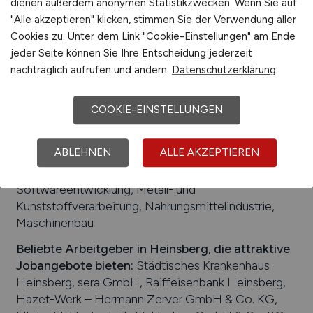
dienen außerdem anonymen Statistikzwecken. Wenn Sie auf
Einwohner:
ca. 45.000
"Alle akzeptieren" klicken, stimmen Sie der Verwendung aller
Verkehrsanbindungen:
Bahnhof Heinsberg
Cookies zu. Unter dem Link "Cookie-Einstellungen" am Ende
(Rheinland), Bundesautobahn A 46, Bundesstraße B
jeder Seite können Sie Ihre Entscheidung jederzeit
221
nachträglich aufrufen und ändern.
Datenschutzerklärung
Arbeiten in der Nähe von
Heinsberg
:
Roerdalen
COOKIE-EINSTELLUNGEN
(NL), Nordrhein-Westfalen, Geilenkirchen,
Waldfeucht, Gangelt, Wassenberg, Hückelhoven
ABLEHNEN
ALLE AKZEPTIEREN
Beliebte Jobs in
Heinsberg
/Branchen
:
Produktion,
Logistik, Lagerwesen, Dienstleistungen,
Softwareentwicklung, Metall- und
Kunststoffverarbeitung, Nahrungsmittelindustrie,
Maschinenbau
Beliebte Arbeitgeber in
Heinsberg
, die attraktive
Jobangebote bieten
:
Städtisches Krankenhaus
Heinsberg, sera GmbH, Raiffeisenbank Heinsberg,
Hazet-Werk – Hermann Zerver GmbH & Co. KG,