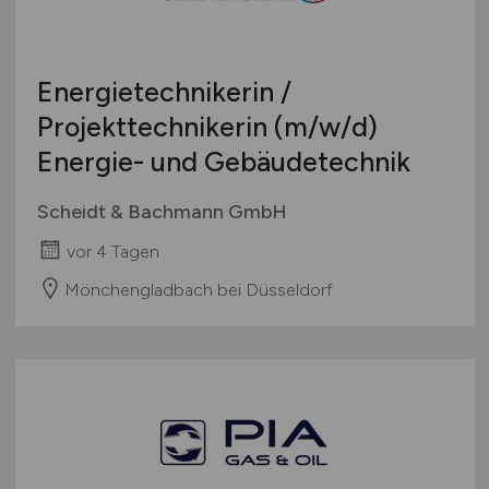
Studentenjobs / Werkstudenten
Hamburg
Ausbildung / Studium
Hessen
Praktikum
Energietechnikerin /
Mecklenburg-Vorpommern
Projekttechnikerin
(m/w/d)
Niedersachsen
Energie- und Gebäudetechnik
Nordrhein-Westfalen
Rheinland-Pfalz
Scheidt & Bachmann GmbH
Saarland
vor 4 Tagen
Sachsen
Sachsen-Anhalt
Mönchengladbach bei Düsseldorf
Schleswig-Holstein
Thüringen
Deutschlandweit
Österreich
Schweiz
Europa