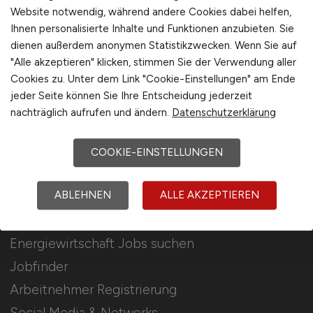
Für Arbeitgeber
Website notwendig, während andere Cookies dabei helfen,
Ihnen personalisierte Inhalte und Funktionen anzubieten. Sie
dienen außerdem anonymen Statistikzwecken. Wenn Sie auf
Stellenanzeigen schalten
"Alle akzeptieren" klicken, stimmen Sie der Verwendung aller
Mediadaten & Konditionen
Cookies zu. Unter dem Link "Cookie-Einstellungen" am Ende
Arbeitgeber Seite
jeder Seite können Sie Ihre Entscheidung jederzeit
nachträglich aufrufen und ändern.
Datenschutzerklärung
Arbeitgeber Kontakt
Karrierenetzwerk
COOKIE-EINSTELLUNGEN
ABLEHNEN
ALLE AKZEPTIEREN
Für Arbeitnehmer
Energiewirtschaft Jobs suchen
Jobfinder
Arbeitnehmer Registrierung
Social Media & Networks