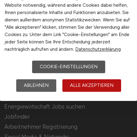
Für Arbeitgeber
Website notwendig, während andere Cookies dabei helfen,
Ihnen personalisierte Inhalte und Funktionen anzubieten. Sie
dienen außerdem anonymen Statistikzwecken. Wenn Sie auf
Stellenanzeigen schalten
"Alle akzeptieren" klicken, stimmen Sie der Verwendung aller
Mediadaten & Konditionen
Cookies zu. Unter dem Link "Cookie-Einstellungen" am Ende
Arbeitgeber Seite
jeder Seite können Sie Ihre Entscheidung jederzeit
nachträglich aufrufen und ändern.
Datenschutzerklärung
Arbeitgeber Kontakt
Karrierenetzwerk
COOKIE-EINSTELLUNGEN
ABLEHNEN
ALLE AKZEPTIEREN
Für Arbeitnehmer
Energiewirtschaft Jobs suchen
Jobfinder
Arbeitnehmer Registrierung
Social Media & Networks