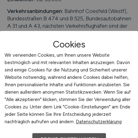
Verkehrsanbindungen:
Bahnhof Coesfeld (Westf),
Bundesstraßen B 474 und B 525, Bundesautobahnen
A 31 und A 43, nächsten Verkehrsflughäfen sind der
Flughafen Münster/Osnabrück und Flughafen
Dortmund
Cookies
Arbeiten in der Nähe von
Coesfeld
:
Nordrhein-
Wir verwenden Cookies, um Ihnen unsere Website
Westfalen, Münsterland, Gescher, Dülmen,
bestmöglich und mit relevanten Inhalten anzuzeigen. Davon
Rosendahl, Reken, Billerbeck, Nottuln
sind einige Cookies für die Nutzung und Sicherheit unserer
Website notwendig, während andere Cookies dabei helfen,
Universitäten/Hochschulen:
Kompetenzzentrum
Ihnen personalisierte Inhalte und Funktionen anzubieten. Sie
für Geschäftsprozessmanagement (betrieben von
dienen außerdem anonymen Statistikzwecken. Wenn Sie auf
der Fachhochschule Münster), Regionalzentrum der
"Alle akzeptieren" klicken, stimmen Sie der Verwendung aller
Fernuniversität Hagen
Cookies zu. Unter dem Link "Cookie-Einstellungen" am Ende
Beliebte Jobs in
Coesfeld
/Branchen
:
Anlagenbau,
jeder Seite können Sie Ihre Entscheidung jederzeit
Metallverarbeitung, Baugewerbe, Ingenieurwesen,
nachträglich aufrufen und ändern.
Datenschutzerklärung
Holzindustrie, Baugewerbe, Handel,
Ernährungswirtschaft, Handwerk, Maschinenbau,