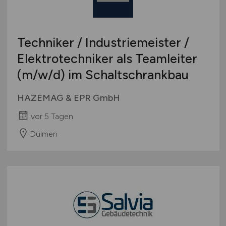
Studentenjobs / Werkstudenten
Hamburg
Ausbildung / Studium
Hessen
Praktikum
Techniker / Industriemeister /
Mecklenburg-Vorpommern
Elektrotechniker als Teamleiter
Niedersachsen
(m/w/d)
im Schaltschrankbau
Nordrhein-Westfalen
Rheinland-Pfalz
HAZEMAG & EPR GmbH
Saarland
vor 5 Tagen
Sachsen
Sachsen-Anhalt
Dülmen
Schleswig-Holstein
Thüringen
Deutschlandweit
Österreich
Schweiz
Europa