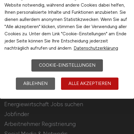
Für Arbeitgeber
Website notwendig, während andere Cookies dabei helfen,
Ihnen personalisierte Inhalte und Funktionen anzubieten. Sie
dienen außerdem anonymen Statistikzwecken. Wenn Sie auf
Stellenanzeigen schalten
"Alle akzeptieren" klicken, stimmen Sie der Verwendung aller
Mediadaten & Konditionen
Cookies zu. Unter dem Link "Cookie-Einstellungen" am Ende
Arbeitgeber Seite
jeder Seite können Sie Ihre Entscheidung jederzeit
nachträglich aufrufen und ändern.
Datenschutzerklärung
Arbeitgeber Kontakt
Karrierenetzwerk
COOKIE-EINSTELLUNGEN
ABLEHNEN
ALLE AKZEPTIEREN
Für Arbeitnehmer
Energiewirtschaft Jobs suchen
Jobfinder
Arbeitnehmer Registrierung
Social Media & Networks