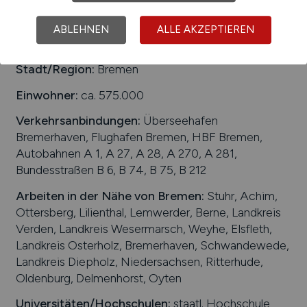
1
ABLEHNEN
ALLE AKZEPTIEREN
Stadt/Region:
Bremen
Einwohner:
ca. 575.000
Verkehrsanbindungen:
Überseehafen
Bremerhaven, Flughafen Bremen, HBF Bremen,
Autobahnen A 1, A 27, A 28, A 270, A 281,
Bundesstraßen B 6, B 74, B 75, B 212
Arbeiten in der Nähe von
Bremen
:
Stuhr, Achim,
Ottersberg, Lilienthal, Lemwerder, Berne, Landkreis
Verden, Landkreis Wesermarsch, Weyhe, Elsfleth,
Landkreis Osterholz, Bremerhaven, Schwandewede,
Landkreis Diepholz, Niedersachsen, Ritterhude,
Oldenburg, Delmenhorst, Oyten
Universitäten/Hochschulen:
staatl. Hochschule