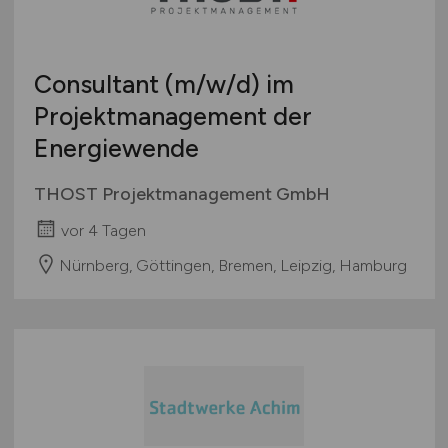
Studentenjobs / Werkstudenten
Hamburg
Ausbildung / Studium
Hessen
Praktikum
Consultant
(m/w/d)
im
Mecklenburg-Vorpommern
Projektmanagement der
Niedersachsen
Energiewende
Nordrhein-Westfalen
Rheinland-Pfalz
THOST Projektmanagement GmbH
Saarland
vor 4 Tagen
Sachsen
Sachsen-Anhalt
Nürnberg, Göttingen, Bremen, Leipzig, Hamburg
Schleswig-Holstein
Thüringen
Deutschlandweit
Österreich
Schweiz
Europa