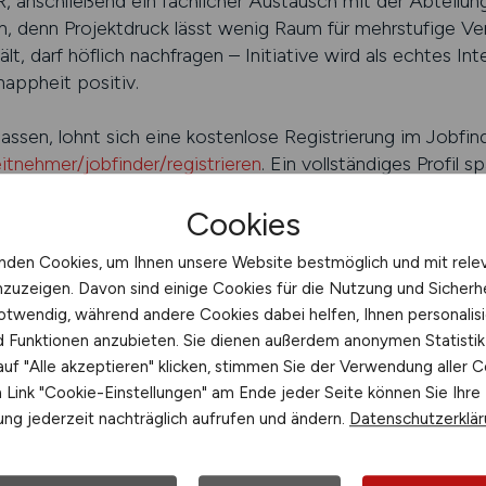
 anschließend ein fachlicher Austausch mit der Abteilu
, denn Projekt­druck lässt wenig Raum für mehrstufige Ver
t, darf höflich nachfragen – Initiative wird als echtes In
nappheit positiv.
ssen, lohnt sich eine kostenlose Registrierung im Jobfind
itnehmer/jobfinder/registrieren
. Ein vollständiges Profil s
 mit bestimmten Tools, Normen und Projektgrößen zu finde
Cookies
el gestiegene Anlagen­verfügbarkeiten, verhandelte PPA‑
–, desto schneller landet deine Bewerbung auf der Shortl
nden Cookies, um Ihnen unsere Website bestmöglich und mit rele
en. „Verantwortlich für 150 MWp Solarportfolio, Perform
nzuzeigen. Davon sind einige Cookies für die Nutzung und Sicherh
„umfassende Erfahrung in der Solarbranche“.
otwendig, während andere Cookies dabei helfen, Ihnen personalisi
nd Funktionen anzubieten. Sie dienen außerdem anonymen Statisti
 dynamisch. Ein Servicetechniker kann innerhalb von drei
uf "Alle akzeptieren" klicken, stimmen Sie der Verwendung aller C
übernimmt rasch Portfolio­verantwortung, und eine Ingenie
Link "Cookie-Einstellungen" am Ende jeder Seite können Sie Ihre
Teams im Großspeicherbau. Die Branche honoriert nachwe
ng jederzeit nachträglich aufrufen und ändern.
Datenschutzerklä
ls Titel oder Dienstalter. Wer bereit ist, sich auf neue Te
PPAs oder KI‑gestützte Netzsteuerung –, positioniert sic