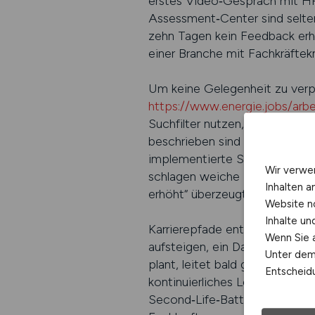
erstes Video‑Gespräch mit HR,
Assessment‑Center sind selten
zehn Tagen kein Feedback erhäl
einer Branche mit Fachkräftek
Um keine Gelegenheit zu verpa
https://www.energie.jobs/arbe
Suchfilter nutzen, um Profile
beschrieben sind – zum Beispi
implementierte SCADA‑Updates 
Wir verwe
schlagen weiche Beschreibung
Inhalten a
erhöht“ überzeugt stärker als 
Website n
Inhalte u
Karrierepfade entwickeln sich
Wenn Sie a
aufsteigen, ein Datenanalyst 
Unter dem 
plant, leitet bald ganze EPC‑
Entscheidu
kontinuierliches Lernen mehr a
Second‑Life‑Batterien, Hybrid‑