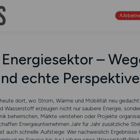
Arbeitn
m Energiesektor – We
nd echte Perspektiv
 heute dort, wo Strom, Wärme und Mobilität neu gedacht
nd Wasserstoff erzeugen nicht nur saubere Energie, sonder
ik beherrschen, Märkte verstehen oder Projekte organisie
chaffen Energieunternehmen Jahr für Jahr zusätzliche Stell
t auch schnelle Aufstiege: Wer nachweislich Ergebnisse li
­lead im Service bis zur Leitung eines Wasserstoff-Pilo