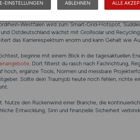
E-EINSTELLUNGEN
ABLEHNEN
ALLE AKZEP
er, als viele erwarten. Offshore‑Wind lockt an die Küste, 
Nordrhein‑Westfalen wird zum Smart‑Grid‑Hotspot, Süddeu
und Ostdeutschland wächst mit Großsolar und Recycling.
itert das Karriere­spektrum enorm und kann Gehalt wie Au
chtest, beginne mit einem Blick in die tagesaktuellen En
llenangebote
. Dort filterst du rasch nach Fachrichtung, R
uf hoch, ergänze Tools, Normen und messbare Projekterfo
geber. Sollte dein Traumjob heute noch fehlen, richte ein
eht.
. Nutze den Rückenwind einer Branche, die kontinuierlic
chliche Entwicklung, Sinn und finanzielle Sicherheit verbind