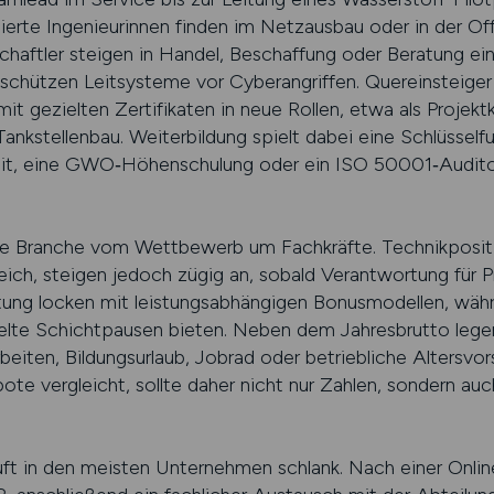
tudierte Ingenieurinnen finden im Netz­ausbau oder in der O
haftler steigen in Handel, Beschaffung oder Beratung ei
 schützen Leitsysteme vor Cyberangriffen. Quereinsteiger
t gezielten Zertifikaten in neue Rollen, etwa als Projekt­k
ankstellenbau. Weiterbildung spielt dabei eine Schlüsselfu
it, eine GWO‑Höhen­schulung oder ein ISO 50001‑Auditor
die Branche vom Wettbewerb um Fachkräfte. Technikpositi
reich, steigen jedoch zügig an, sobald Verantwortung für 
ng locken mit leistungs­abhängigen Bonus­modellen, währ
egelte Schichtpausen bieten. Neben dem Jahresbrutto lege
eiten, Bildungsurlaub, Jobrad oder betriebliche Altersvor
te vergleicht, sollte daher nicht nur Zahlen, sondern auc
ft in den meisten Unternehmen schlank. Nach einer Onlin