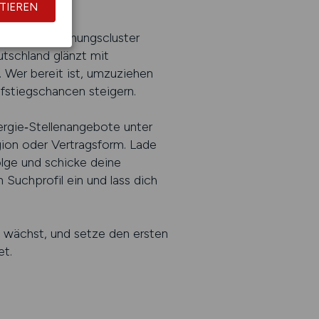
TIEREN
Bayerns Forschungs­cluster
tschland glänzt mit
 Wer bereit ist, umzuziehen
fstiegschancen steigern.
ergie‑Stellenangebote unter
egion oder Vertragsform. Lade
lge und schicke deine
 Suchprofil ein und lass dich
h wächst, und setze den ersten
et.