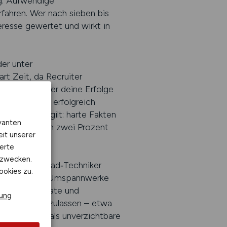
ng. Aufwendige
fahren. Wer nach sieben bis
teresse gewertet und wirkt in
er unter
part Zeit, da Recruiter
n. Je konkreter deine Erfolge
Volumen oder erfolgreich
ist. Dabei gilt: harte Fakten
vanten
ance Ratio um zwei Prozent
eit unserer
erte
kzwecken.
 Jahren zum Lead‑Techniker
ookies zu.
urin, die erst Umspannwerke
isbare Resultate und
rung
chnologien einzulassen – etwa
h frühzeitig als unverzichtbare