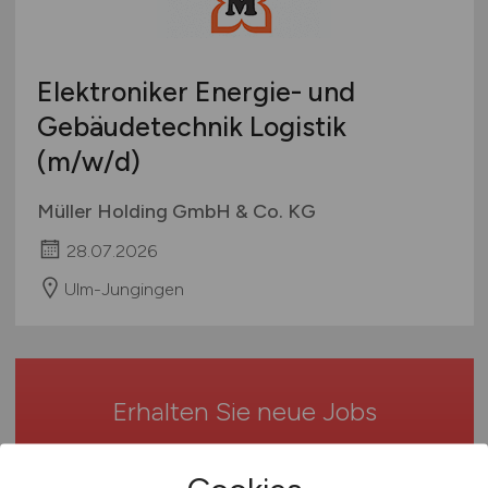
Studentenjobs / Werkstudenten
Hamburg
Ausbildung / Studium
Hessen
Praktikum
Elektroniker Energie- und
Mecklenburg-Vorpommern
Gebäudetechnik Logistik
Niedersachsen
(m/w/d)
Nordrhein-Westfalen
Rheinland-Pfalz
Müller Holding GmbH & Co. KG
Saarland
28.07.2026
Sachsen
Sachsen-Anhalt
Ulm-Jungingen
Schleswig-Holstein
Thüringen
Deutschlandweit
Erhalten Sie neue Jobs
Österreich
Schweiz
bequem per
E-Mail
!
Europa