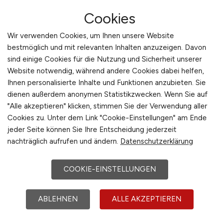
Chain-Management übernehmen genau diese
Cookies
Aufgabe – von der strategischen Planung bis
zur operativen Steuerung. Über den Jobfinder
Wir verwenden Cookies, um Ihnen unsere Website
auf ENERGIE.JOBS finden Sie gezielt
bestmöglich und mit relevanten Inhalten anzuzeigen. Davon
Stellenangebote, in denen Sie Ihre
sind einige Cookies für die Nutzung und Sicherheit unserer
Kompetenzen in der Lieferkettensteuerung
Website notwendig, während andere Cookies dabei helfen,
Ihnen personalisierte Inhalte und Funktionen anzubieten. Sie
einbringen und damit aktiv zum Erfolg
dienen außerdem anonymen Statistikzwecken. Wenn Sie auf
energiebezogener Projekte beitragen können.
"Alle akzeptieren" klicken, stimmen Sie der Verwendung aller
Cookies zu. Unter dem Link "Cookie-Einstellungen" am Ende
Warum sind stabile Lieferketten so wichtig?
jeder Seite können Sie Ihre Entscheidung jederzeit
Die Energiebranche ist oft von komplexen,
nachträglich aufrufen und ändern.
Datenschutzerklärung
internationalen Beschaffungswegen abhängig.
Komponenten für Windkraftanlagen,
COOKIE-EINSTELLUNGEN
Photovoltaiksysteme oder Batteriespeicher
kommen häufig aus verschiedenen Ländern und
ABLEHNEN
ALLE AKZEPTIEREN
müssen termingerecht am Einsatzort eintreffen.
Verzögerungen können Bauzeiten verlängern,