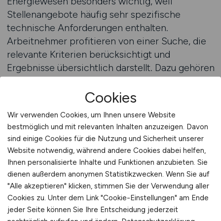
Energiewesen besonders wichtig, weil
Stellenangebote häufig sehr spezifische
technische Anforderungen enthalten.
Arbeitnehmer profitieren von einer Suche, die
relevante Kriterien berücksichtigt und
Ergebnisse übersichtlich darstellt. Dazu gehören
fachliche Spezialisierung, gewünschter
Einsatzbereich und individuelle Vorstellungen zu
Cookies
Arbeitszeiten oder Verantwortung. Ein
Wir verwenden Cookies, um Ihnen unsere Website
Jobfinder unterstützt diesen Prozess, indem er
bestmöglich und mit relevanten Inhalten anzuzeigen. Davon
Struktur in die Suche bringt und den Fokus auf
sind einige Cookies für die Nutzung und Sicherheit unserer
passende Angebote lenkt.
Website notwendig, während andere Cookies dabei helfen,
Ihnen personalisierte Inhalte und Funktionen anzubieten. Sie
Ein strukturierter Suchprozess spart Zeit und
dienen außerdem anonymen Statistikzwecken. Wenn Sie auf
erhöht die Qualität der Ergebnisse. Gerade
"Alle akzeptieren" klicken, stimmen Sie der Verwendung aller
Cookies zu. Unter dem Link "Cookie-Einstellungen" am Ende
Fachkräfte mit Berufserfahrung möchten gezielt
jeder Seite können Sie Ihre Entscheidung jederzeit
nach Positionen suchen, die ihrem