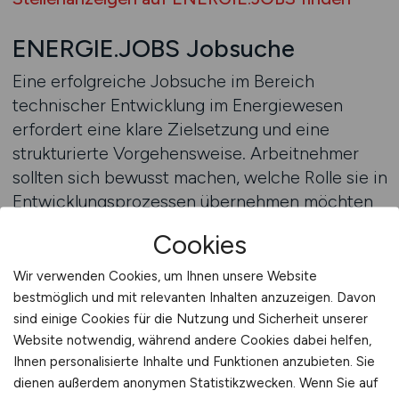
ENERGIE.JOBS Jobsuche
Eine erfolgreiche Jobsuche im Bereich
technischer Entwicklung im Energiewesen
erfordert eine klare Zielsetzung und eine
strukturierte Vorgehensweise. Arbeitnehmer
sollten sich bewusst machen, welche Rolle sie in
Entwicklungsprozessen übernehmen möchten
und in welchem Umfeld ihre Stärken am besten
Cookies
zur Geltung kommen. Besonders im
Bildungsbereich ist es wichtig, technisches
Wir verwenden Cookies, um Ihnen unsere Website
Fachwissen mit der Fähigkeit zur verständlichen
bestmöglich und mit relevanten Inhalten anzuzeigen. Davon
Wissensvermittlung zu verbinden. Eine gezielte
sind einige Cookies für die Nutzung und Sicherheit unserer
Website notwendig, während andere Cookies dabei helfen,
Jobsuche hilft dabei, passende Stellenangebote
Ihnen personalisierte Inhalte und Funktionen anzubieten. Sie
effizient zu identifizieren.
dienen außerdem anonymen Statistikzwecken. Wenn Sie auf