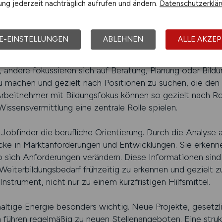
ng jederzeit nachträglich aufrufen und ändern.
Datenschutzerklä
usrichten sollten. Der Jobfinder unterstützt diesen Prozes
darstellt und eine gezielte Auswahl ermöglicht. So lassen s
stige Perspektiven bieten.
E-EINSTELLUNGEN
ABLEHNEN
ALLE AKZEP
iesektor ist es wichtig, den eigenen Schwerpunkt zu ken
 andere fokussieren sich auf Beratung, Planung oder Bildun
u machen und gezielt nach Positionen zu suchen, die den
Arbeitnehmer mit Bildungsfokus können so gezielt nach Ro
issensvermittlung eine zentrale Rolle spielen.
 Jobfinder die berufliche Orientierung. Durch die Analyse a
cke in Marktanforderungen und Entwicklungen. Sie erke
sich Anforderungen verändern. Diese Informationen sind we
, Weiterbildungsbedarf frühzeitig zu erkennen und gezielt 
nstrument, nicht nur zu einem kurzfristigen Hilfsmittel.
hhaltige Energie besonders wichtig. Neue Projekte, gesetz
führen regelmäßig zu neuen Stellenangeboten. Eine strukt