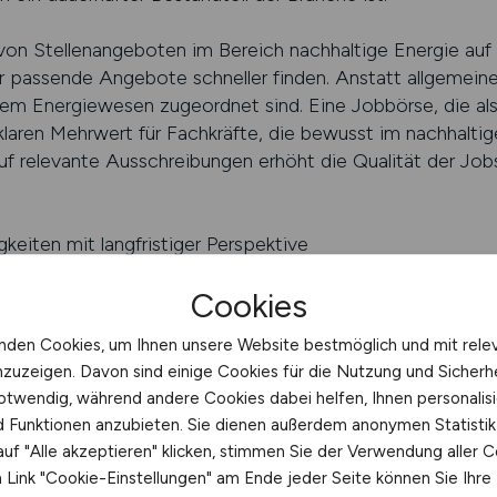
von Stellenangeboten im Bereich nachhaltige Energie auf e
r passende Angebote schneller finden. Anstatt allgemeine
 dem Energiewesen zugeordnet sind. Eine Jobbörse, die al
 klaren Mehrwert für Fachkräfte, die bewusst im nachhalti
f relevante Ausschreibungen erhöht die Qualität der Jobs
gkeiten mit langfristiger Perspektive
erantwortung und Wissensvermittlung
Cookies
eiten im Energiewesen
nden Cookies, um Ihnen unsere Website bestmöglich und mit rele
E.JOBS finden
nzuzeigen. Davon sind einige Cookies für die Nutzung und Sicherh
otwendig, während andere Cookies dabei helfen, Ihnen personalisi
bfinder
nd Funktionen anzubieten. Sie dienen außerdem anonymen Statisti
uf "Alle akzeptieren" klicken, stimmen Sie der Verwendung aller C
nangeboten im Bereich nachhaltige Energie erfordert eine
Link "Cookie-Einstellungen" am Ende jeder Seite können Sie Ihre
ite an Aufgaben, Spezialisierungen und Einsatzbereichen