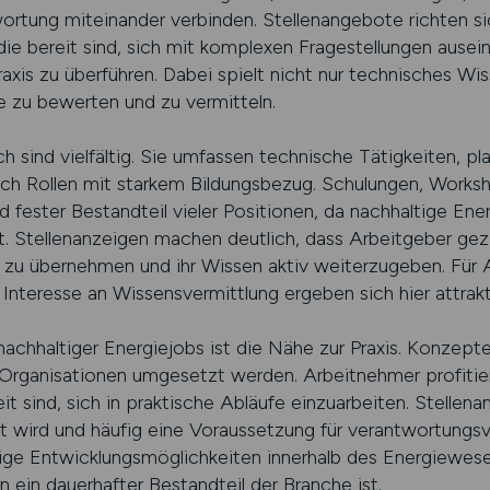
wortung miteinander verbinden. Stellenangebote richten si
 die bereit sind, sich mit komplexen Fragestellungen ause
axis zu überführen. Dabei spielt nicht nur technisches Wi
 zu bewerten und zu vermitteln.
h sind vielfältig. Sie umfassen technische Tätigkeiten, p
h Rollen mit starkem Bildungsbezug. Schulungen, Worksh
ester Bestandteil vieler Positionen, da nachhaltige Energ
rt. Stellenanzeigen machen deutlich, dass Arbeitgeber gez
g zu übernehmen und ihr Wissen aktiv weiterzugeben. Für
Interesse an Wissensvermittlung ergeben sich hier attrakt
nachhaltiger Energiejobs ist die Nähe zur Praxis. Konzept
 Organisationen umgesetzt werden. Arbeitnehmer profitie
it sind, sich in praktische Abläufe einzuarbeiten. Stellen
t wird und häufig eine Voraussetzung für verantwortungsvo
stige Entwicklungsmöglichkeiten innerhalb des Energiewese
rn ein dauerhafter Bestandteil der Branche ist.