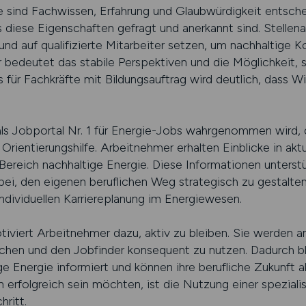
e sind Fachwissen, Erfahrung und Glaubwürdigkeit entschei
 diese Eigenschaften gefragt und anerkannt sind. Stellen
 und auf qualifizierte Mitarbeiter setzen, um nachhaltige 
bedeutet das stabile Perspektiven und die Möglichkeit, si
für Fachkräfte mit Bildungsauftrag wird deutlich, dass Wi
 als Jobportal Nr. 1 für Energie-Jobs wahrgenommen wird, d
 Orientierungshilfe. Arbeitnehmer erhalten Einblicke in akt
ereich nachhaltige Energie. Diese Informationen unterstü
ei, den eigenen beruflichen Weg strategisch zu gestalten
ndividuellen Karriereplanung im Energiewesen.
tiviert Arbeitnehmer dazu, aktiv zu bleiben. Sie werden 
hen und den Jobfinder konsequent zu nutzen. Dadurch blei
 Energie informiert und können ihre berufliche Zukunft ak
n erfolgreich sein möchten, ist die Nutzung einer speziali
hritt.