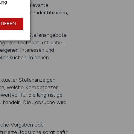
rung
s, indem er relevante
ich Positionen identifizieren,
TIEREN
nen. Manche Stellenangebote
g. Der Jobfinder hilft dabei,
 eigenen Interessen und
llen suchen, in denen
ktueller Stellenanzeigen
nnen, welche Kompetenzen
rtvoll für die langfristige
zu handeln. Die Jobsuche wird
liche Vorgaben oder
urierte Jobsuche sorgt dafür,