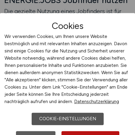
ENERGIE.JOBS Jobfinder nutzen
Die gezielte Nutzung eines Jobfinders ist für
Arbeitnehmer im mechanischen Energiebereich
Cookies
ein wichtiger Schritt, um passende
Stellenangebote effizient zu finden. Mechanik
Wir verwenden Cookies, um Ihnen unsere Website
Jobs sind oft sehr spezifisch, sowohl inhaltlich
bestmöglich und mit relevanten Inhalten anzuzeigen. Davon
als auch hinsichtlich der
sind einige Cookies für die Nutzung und Sicherheit unserer
Website notwendig, während andere Cookies dabei helfen,
Qualifikationsanforderungen. Ein strukturierter
Ihnen personalisierte Inhalte und Funktionen anzubieten. Sie
Jobfinder hilft dabei, genau diese
dienen außerdem anonymen Statistikzwecken. Wenn Sie auf
Spezialisierungen abzubilden und relevante
"Alle akzeptieren" klicken, stimmen Sie der Verwendung aller
Angebote sichtbar zu machen. Dadurch lassen
Cookies zu. Unter dem Link "Cookie-Einstellungen" am Ende
sich unnötige Suchanfragen vermeiden und die
jeder Seite können Sie Ihre Entscheidung jederzeit
Jobsuche deutlich beschleunigen.
nachträglich aufrufen und ändern.
Datenschutzerklärung
Gerade für Fachkräfte, die im Bildungsumfeld
COOKIE-EINSTELLUNGEN
tätig werden möchten, ist eine präzise Suche
entscheidend. Ausbildungsstellen,