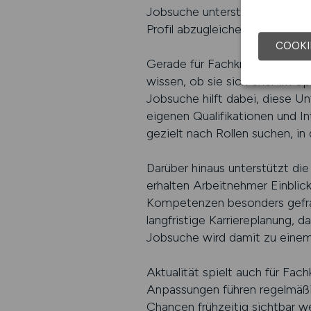
Jobsuche unterstützt Arbeitn
Profil abzugleichen. So lassen 
COOKI
Gerade für Fachkräfte ist es w
wissen, ob sie sich eher im op
Jobsuche hilft dabei, diese U
eigenen Qualifikationen und I
gezielt nach Rollen suchen, in
Darüber hinaus unterstützt die
erhalten Arbeitnehmer Einblic
Kompetenzen besonders gefragt
langfristige Karriereplanung, d
Jobsuche wird damit zu einem s
Aktualität spielt auch für Fac
Anpassungen führen regelmäßig
Chancen frühzeitig sichtbar w