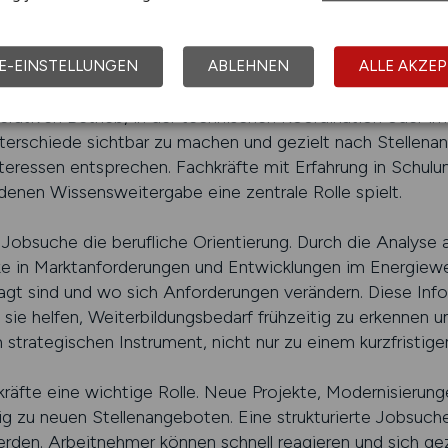
ehmer dabei, relevante Angebote systematisch zu identif
sich Positionen finden, die fachlich passen und langfristig
E-EINSTELLUNGEN
ABLEHNEN
ALLE AKZEP
ichtig, den eigenen beruflichen Schwerpunkt klar zu defin
erativen Betrieb, in der technischen Koordination oder i
nterschiede sichtbar zu machen und gezielt nach Stellena
nteressen entsprechen. Fachkräfte mit Erfahrung in Schul
 denen Wissensweitergabe eine zentrale Rolle spielt.
 Jobsuche die berufliche Orientierung. Durch die Analyse a
ke in Marktanforderungen und Entwicklungen im Energiew
 sind und wo sich Anforderungen verändern. Diese Inform
a sie helfen, Weiterbildungsbedarf frühzeitig zu erkennen u
trategischen Instrument, nicht nur zu einem kurzfristigen
hkräfte eine wichtige Rolle. Neue Projekte, Modernisierun
 zu neuen Stellenangeboten. Eine strukturierte Jobsuche 
erden. Arbeitnehmer können schnell reagieren und sich ge