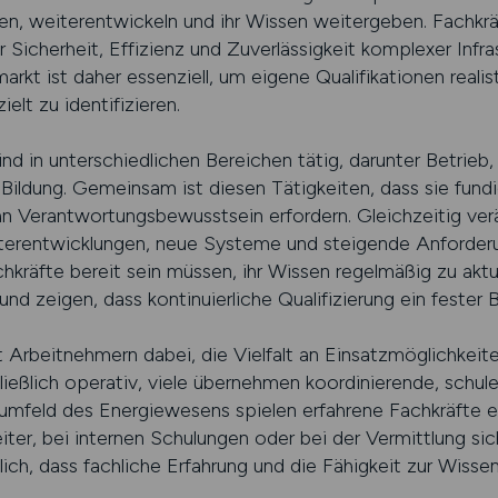
n, weiterentwickeln und ihr Wissen weitergeben. Fachkr
icherheit, Effizienz und Zuverlässigkeit komplexer Infrast
arkt ist daher essenziell, um eigene Qualifikationen reali
lt zu identifizieren.
d in unterschiedlichen Bereichen tätig, darunter Betrieb, 
ldung. Gemeinsam ist diesen Tätigkeiten, dass sie fundi
n Verantwortungsbewusstsein erfordern. Gleichzeitig ver
iterentwicklungen, neue Systeme und steigende Anforder
chkräfte bereit sein müssen, ihr Wissen regelmäßig zu aktu
d zeigen, dass kontinuierliche Qualifizierung ein fester Be
lft Arbeitnehmern dabei, die Vielfalt an Einsatzmöglichkeite
hließlich operativ, viele übernehmen koordinierende, sch
mfeld des Energiewesens spielen erfahrene Fachkräfte ei
iter, bei internen Schulungen oder bei der Vermittlung sich
ich, dass fachliche Erfahrung und die Fähigkeit zur Wis