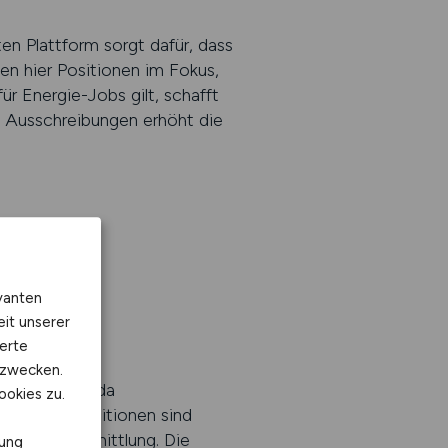
ten Plattform sorgt dafür, dass
n hier Positionen im Fokus,
ür Energie-Jobs gilt, schafft
te Ausschreibungen erhöht die
vanten
eit unserer
erte
kzwecken.
gehensweise, da
ookies zu.
 Manche Positionen sind
 Wissensvermittlung. Die
rung