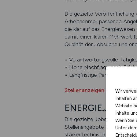
Die gezielte Veröffentlichung 
Arbeitnehmer passende Angebot
die klar auf das Energiewesen 
damit einen klaren Mehrwert fü
Qualität der Jobsuche und erle
• Verantwortungsvolle Tätigkei
• Hohe Nachfrage nach Erfa
• Langfristige Perspektiven i
Stellenanzeigen auf ENERGI
Wir verwe
Inhalten a
ENERGIE.JOBS J
Website n
Inhalte u
Die gezielte Jobsuche für Fac
Wenn Sie a
Stellenangebote sehr untersc
Unter dem 
stärker technisch geprägt, an
Entscheidu