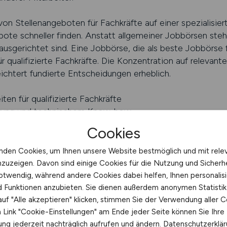
von Stellenangeboten für Fachkräfte auf einer spezialisier
e schneller finden. Anstatt allgemeiner Jobbörsen stehe
ausgerichtet sind. Eine Jobbörse, die als beste Jobbörse f
r qualifizierte Fachkräfte. Die Konzentration auf relevan
ichtert fundierte Entscheidungen erheblich.
ten für qualifizierte Fachkräfte
hrung und technischem Know-how
m Energiewesen
Cookies
E.JOBS finden
nden Cookies, um Ihnen unsere Website bestmöglich und mit rele
nzuzeigen. Davon sind einige Cookies für die Nutzung und Sicherh
obsuche
otwendig, während andere Cookies dabei helfen, Ihnen personalisi
nd Funktionen anzubieten. Sie dienen außerdem anonymen Statisti
hkräfte im Energiewesen erfordert eine strukturierte Vor
uf "Alle akzeptieren" klicken, stimmen Sie der Verwendung aller C
hiedliche Anforderungen und Schwerpunkte haben können.
Link "Cookie-Einstellungen" am Ende jeder Seite können Sie Ihre
dere fokussieren sich auf Koordination, Überwachung oder
ng jederzeit nachträglich aufrufen und ändern.
Datenschutzerklä