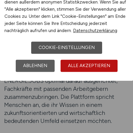
Energieversorgern über Strombörsen bis hin zu
dienen außerdem anonymen Statistikzwecken. Wenn Sie auf
spezialisierten Beratungsunternehmen.
"Alle akzeptieren" klicken, stimmen Sie der Verwendung aller
Bewerber können gezielt nach Fachrichtungen,
Cookies zu. Unter dem Link "Cookie-Einstellungen" am Ende
jeder Seite können Sie Ihre Entscheidung jederzeit
Erfahrungsniveaus und Regionen suchen. So
nachträglich aufrufen und ändern.
Datenschutzerklärung
finden sie genau die Angebote, die ihren
Karrierevorstellungen entsprechen.
COOKIE-EINSTELLUNGEN
Welche Vorteile bietet die Spezialisierung auf
Energieberufe?
ABLEHNEN
ALLE AKZEPTIEREN
Durch den Fokus auf die Energiebranche ist
ENERGIE.JOBS optimal darauf ausgerichtet,
Fachkräfte mit passenden Arbeitgebern
zusammenzubringen. Die Plattform spricht
Menschen an, die ihr Wissen in einem
zukunftsorientierten und wirtschaftlich
bedeutenden Umfeld einsetzen möchten.