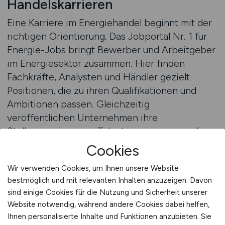
Handelskarrieren
Eine Karriere im Energiehandel beginnt mit der
richtigen Orientierung. Das Jobportal Nr. 1 für
Energie-Jobs bringt Bewerber und Arbeitgeber
im Energiesektor zusammen. Hier finden
Fachkräfte, Analysten und Händler gezielt
Positionen, die zu ihren Qualifikationen und
Ambitionen passen. Gleichzeitig
veröffentlichen Unternehmen ihre
Stellenanzeigen, um Talente zu gewinnen, die
den Energiemarkt mitgestalten möchten.
Cookies
Wir verwenden Cookies, um Ihnen unsere Website
Wie unterstützt ENERGIE.JOBS die
bestmöglich und mit relevanten Inhalten anzuzeigen. Davon
Karriereentwicklung im Energiehandel?
sind einige Cookies für die Nutzung und Sicherheit unserer
Das Portal bündelt Stellenangebote aus dem
Website notwendig, während andere Cookies dabei helfen,
gesamten Handelsumfeld – von
Ihnen personalisierte Inhalte und Funktionen anzubieten. Sie