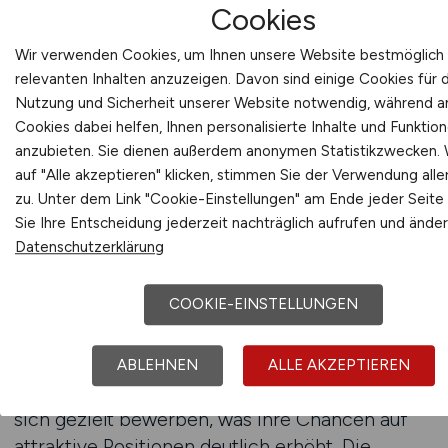
Cookies
Informationen sind wertvoll für die langfristige
Karriereplanung, da sie helfen,
Wir verwenden Cookies, um Ihnen unsere Website bestmöglich 
Weiterbildungsbedarf frühzeitig zu erkennen
relevanten Inhalten anzuzeigen. Davon sind einige Cookies für 
und gezielt zu handeln. Die Jobsuche wird damit
Nutzung und Sicherheit unserer Website notwendig, während 
zu einem strategischen Instrument, nicht nur zu
Cookies dabei helfen, Ihnen personalisierte Inhalte und Funktio
einem kurzfristigen Hilfsmittel.
anzubieten. Sie dienen außerdem anonymen Statistikzwecken.
auf "Alle akzeptieren" klicken, stimmen Sie der Verwendung alle
zu. Unter dem Link "Cookie-Einstellungen" am Ende jeder Seite
Aktualität spielt auch im
Sie Ihre Entscheidung jederzeit nachträglich aufrufen und änder
Energieanlagenmanagement eine wichtige
Datenschutzerklärung
Rolle. Neue Projekte, Modernisierungen oder
organisatorische Anpassungen führen
COOKIE-EINSTELLUNGEN
regelmäßig zu neuen Stellenangeboten. Eine
strukturierte Jobsuche sorgt dafür, dass solche
Chancen frühzeitig sichtbar werden.
ABLEHNEN
ALLE AKZEPTIEREN
Arbeitnehmer können schnell reagieren und
sich gezielt bewerben, was ihre Chancen auf
attraktive Positionen deutlich erhöht. Die