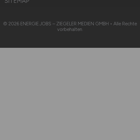
SITEMAP
© 2026 ENERGIE.JOBS – ZIEGELER MEDIEN GMBH • Alle Rechte
vorbehalten.