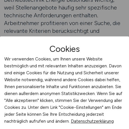
weil Stellenangebote häufig sehr spezifische
technische Anforderungen enthalten.
Arbeitnehmer profitieren von einer Suche, die
relevante Kriterien berücksichtigt und
Ergebnisse übersichtlich darstellt. Dazu gehören
Qualifikationsniveau, gewünschte
Cookies
Verantwortungsbereiche und individuelle
Wir verwenden Cookies, um Ihnen unsere Website
Vorstellungen zu Arbeitszeiten oder
bestmöglich und mit relevanten Inhalten anzuzeigen. Davon
Einsatzorten. Eine strukturierte Jobsuche hilft
sind einige Cookies für die Nutzung und Sicherheit unserer
dabei, den Überblick zu behalten und passende
Website notwendig, während andere Cookies dabei helfen,
Angebote effizient zu identifizieren.
Ihnen personalisierte Inhalte und Funktionen anzubieten. Sie
dienen außerdem anonymen Statistikzwecken. Wenn Sie auf
Ein klar definierter Suchprozess spart Zeit und
"Alle akzeptieren" klicken, stimmen Sie der Verwendung aller
Cookies zu. Unter dem Link "Cookie-Einstellungen" am Ende
erhöht die Qualität der Ergebnisse. Gerade
jeder Seite können Sie Ihre Entscheidung jederzeit
Fachkräfte mit Berufserfahrung möchten gezielt
nachträglich aufrufen und ändern.
Datenschutzerklärung
nach Positionen suchen, die ihrem Wissen und