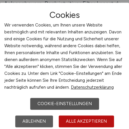
Anlagenbauern. Dank intuitiver Filter kannst du
nach Regionen, Aufgabenfeldern,
Cookies
Berufserfahrung oder Arbeitsmodellen (z. B.
Wir verwenden Cookies, um Ihnen unsere Website
Homeoffice, Außendienst, Teilzeit) suchen.
bestmöglich und mit relevanten Inhalten anzuzeigen. Davon
Auch Berufseinsteiger, Quereinsteiger oder
sind einige Cookies für die Nutzung und Sicherheit unserer
spezialisierte Fachkräfte finden hier auf ihre
Website notwendig, während andere Cookies dabei helfen,
Interessen zugeschnittene Angebote.
Ihnen personalisierte Inhalte und Funktionen anzubieten. Sie
dienen außerdem anonymen Statistikzwecken. Wenn Sie auf
Jobfinder
"Alle akzeptieren" klicken, stimmen Sie der Verwendung aller
Cookies zu. Unter dem Link "Cookie-Einstellungen" am Ende
Quereinsteiger und
jeder Seite können Sie Ihre Entscheidung jederzeit
nachträglich aufrufen und ändern.
Datenschutzerklärung
Berufswechsler: Energie braucht
neue Köpfe
COOKIE-EINSTELLUNGEN
Die Energiewirtschaft ist offen für
Quereinsteiger – und zwar mehr denn je. Wer
ABLEHNEN
ALLE AKZEPTIEREN
handwerkliche, kaufmännische oder IT-