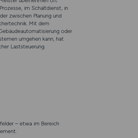
 Meister übernehmen oft
rozesse, im Schaltdienst, in
eder zwischen Planung und
chertechnik. Mit dem
, Gebäudeautomatisierung oder
Systemen umgehen kann, hat
cher Laststeuerung.
felder – etwa im Bereich
gement.