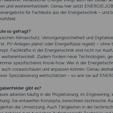
ben und weiterentwickeln. Genau hier setzt ENERGIE.JOBS
ellenangebote für Fachleute aus der Energietechnik – und b
rufsfeld.
ute so gefragt?
zwischen Klimaschutz, Versorgungssicherheit und Digitalis
erst, PV-Anlagen planst oder Energieflüsse regelst – ohn
ept. Fachkräfte in der Energietechnik sind nicht nur Ausf
t weiterentwickelt. Zudem fordern neue Technologien, g
 immer spezifischeres Know-how. Wer in der Energietech
n auch vorausschauen und anpassen können. Genau deshalb 
iese Spezialisierung wertschätzen – so wie sie auf ENER
gabenfelder gibt es?
eure arbeiten häufig in der Projektierung, im Engineering,
chung. Sie entwerfen Konzepte, berechnen technische Au
gleiten die Umsetzung. Auch Tätigkeiten in der technisch