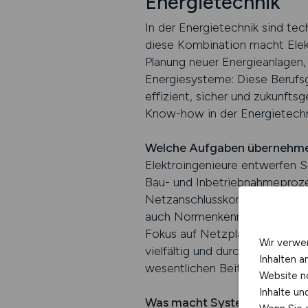
Energietechnik
In der Energietechnik sind te
diese Kombination macht Elekt
Planung neuer Energieanlagen,
Energiesysteme: Diese Berufsg
effizient, sicher und zukunft
Know-how in der Energietechn
Welche Aufgaben übernehmen 
Elektroingenieure entwerfen S
Bau- und Inbetriebnahmeprozes
Netzanschlusskonzepten oder
auch Normenkenntnisse, CAD-T
Fokus auf Netzplanung, Anlag
Wir verwe
vielfältig und durch die forts
Inhalten a
wesentlichen Beitrag zur sich
Website n
Inhalte u
Was macht Systemtechniker i