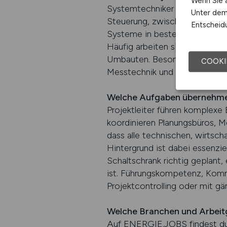
Wenn Sie a
Systemtechniker übernehmen S
Unter dem 
Steuerung, zwischen Mensch un
Entscheidu
Systeme in bestehende Infrast
Häufig arbeiten sie auch in d
Umbauten. Besonders gefragt i
COOKI
Messtechnik und sicherheitsre
Welche Aufgaben übernehmen 
Projektleiter führen komplexe
koordinieren Planungsbüros, 
dass alle technischen, wirtsc
Hintergrund ist dabei essenziel
Schaltschrank richtig geplant,
ist. Führungskompetenz, Komm
Projektcontrolling oder mit gä
Welche Branchen und Arbeitg
Auf ENERGIE.JOBS findest du 