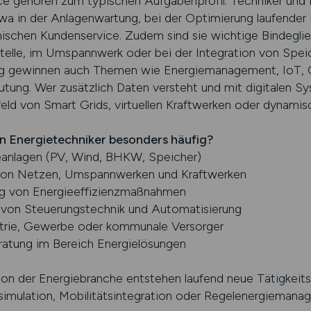
ce gehören zum typischen Aufgabenprofil. Techniker und
a in der Anlagenwartung, bei der Optimierung laufender P
nischen Kundenservice. Zudem sind sie wichtige Bindegli
telle, im Umspannwerk oder bei der Integration von Spei
ierung gewinnen auch Themen wie Energiemanagement, IoT
tung. Wer zusätzlich Daten versteht und mit digitalen 
ld von Smart Grids, virtuellen Kraftwerken oder dynamis
en Energietechniker besonders häufig?
eanlagen (PV, Wind, BHKW, Speicher)
 von Netzen, Umspannwerken und Kraftwerken
ng von Energieeffizienzmaßnahmen
n von Steuerungstechnik und Automatisierung
strie, Gewerbe oder kommunale Versorger
ratung im Bereich Energielösungen
on der Energiebranche entstehen laufend neue Tätigkeits
zsimulation, Mobilitätsintegration oder Regelenergiemana