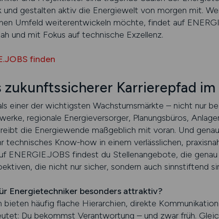
 und gestalten aktiv die Energiewelt von morgen mit. Wer
hen Umfeld weiterentwickeln möchte, findet auf ENERGI
ah und mit Fokus auf technische Exzellenz.
E.JOBS finden
s zukunftssicherer Karrierepfad im
 als einer der wichtigsten Wachstumsmärkte – nicht nur b
werke, regionale Energieversorger, Planungsbüros, Anlag
d treibt die Energiewende maßgeblich mit voran. Und genau
hr technisches Know-how in einem verlässlichen, praxisna
f ENERGIE.JOBS findest du Stellenangebote, die genau 
ktiven, die nicht nur sicher, sondern auch sinnstiftend si
ür Energietechniker besonders attraktiv?
bieten häufig flache Hierarchien, direkte Kommunikation
tet: Du bekommst Verantwortung – und zwar früh. Gleichz