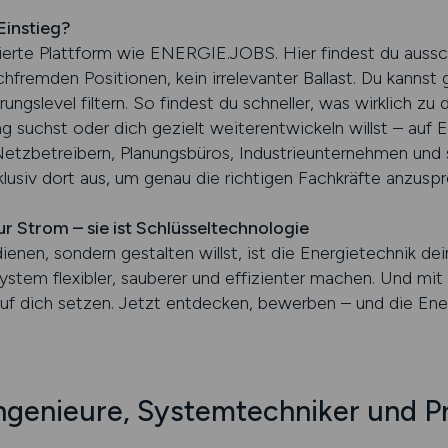
Einstieg?
ierte Plattform wie ENERGIE.JOBS. Hier findest du aussc
hfremden Positionen, kein irrelevanter Ballast. Du kannst 
ngslevel filtern. So findest du schneller, was wirklich zu 
ng suchst oder dich gezielt weiterentwickeln willst – au
zbetreibern, Planungsbüros, Industrieunternehmen und spe
xklusiv dort aus, um genau die richtigen Fachkräfte anzusp
ur Strom – sie ist Schlüsseltechnologie
enen, sondern gestalten willst, ist die Energietechnik dein
ystem flexibler, sauberer und effizienter machen. Und m
auf dich setzen. Jetzt entdecken, bewerben – und die Ene
ngenieure, Systemtechniker und Pr