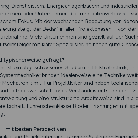
ing-Dienstleistern, Energieanlagenbauern und industriell
nehmen oder Unternehmen der Immobilienwirtschaft suc
nischem Fokus. Mit der wachsenden Bedeutung von dezent
sierung steigt der Bedarf in allen Projektphasen – von de
etriebnahme. Viele Unternehmen sind gezielt auf der Suc
ufseinsteiger mit klarer Spezialisierung haben gute Chanc
 typischerweise gefragt?
 meist ein abgeschlossenes Studium in Elektrotechnik, En
 Systemtechniker bringen idealerweise eine Technikerwei
Mechatronik mit. Für Projektleiter sind neben technischer
d betriebswirtschaftliches Verständnis entscheidend. Sof
ntwortung und eine strukturierte Arbeitsweise sind in alle
eitschaft, Führerscheinklasse B oder Erfahrungen mit spez
gt.
 – mit besten Perspektiven
iker und Projektleiter sind tragende Säulen der Energiete