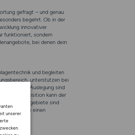
wortung gefragt – und genau
besonders begehrt. Ob in der
wicklung innovativer
 funktioniert, sondern
llenangebote, bei denen dein
nlagentechnik und begleiten
ngsbereich, unterstützen bei
technischen Auslegung sind
 Je nach Position kann der
 die Einsatzgebiete sind
vanten
ure leisten so einen
eit unserer
n.
erte
kzwecken.