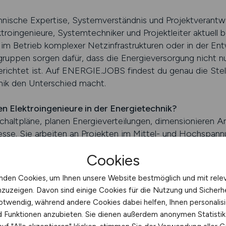
chnische Expertise, Systemverständnis und Projektverant
roingenieure, Systemtechniker und Projektleiter aktuell 
 im Betrieb komplexer Netzinfrastrukturen oder in der Ent
ruppen sorgen dafür, dass die Energieversorgung nicht nur
sgerichtet ist. Auf ENERGIE.JOBS findest du genau die Ste
ik den Unterschied macht.
Elektroingenieure in der Energietechnik?
chaltpläne, planen Energieverteilungen, dimensionieren A
se. Sie arbeiten an Projekten im Mittel- und Hochspannu
 entwickeln Steuerungs- und Schutzsysteme. Neben der 
Cookies
ools, Schutztechnik und EMV relevante Themenbereiche.
enbau, Automatisierung oder Energiemanagement liegen –
nden Cookies, um Ihnen unsere Website bestmöglich und mit rele
chreitende Energiewende ständig im Wandel. Elektroingenie
nzuzeigen. Davon sind einige Cookies für die Nutzung und Sicherh
eren Versorgung und zur Integration moderner Technologie
otwendig, während andere Cookies dabei helfen, Ihnen personalisi
nd Funktionen anzubieten. Sie dienen außerdem anonymen Statisti
m Energiesektor so wichtig?