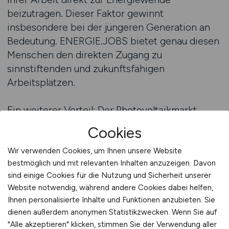
beizutragen. Dieser Faktor gewinnt
insbesondere bei der jüngeren Generation an
Bedeutung. ENERGIE.JOBS bietet genau diesen
Menschen den direkten Zugang zu
sinnstiftenden und zukunftsfähigen
Arbeitsplätzen.
Ein weiterer Vorteil: Der Photovoltaikmarkt
wächst nicht nur in der Fläche, sondern auch in
Cookies
der technologischen Tiefe. Neue Modularten,
bifaziale Systeme, Agro-PV, Floating PV oder
Wir verwenden Cookies, um Ihnen unsere Website
bestmöglich und mit relevanten Inhalten anzuzeigen. Davon
gebäudeintegrierte Lösungen erfordern
sind einige Cookies für die Nutzung und Sicherheit unserer
zunehmend spezialisierte Fachkenntnisse.
Website notwendig, während andere Cookies dabei helfen,
Unternehmen, die solche innovativen Projekte
Ihnen personalisierte Inhalte und Funktionen anzubieten. Sie
umsetzen, brauchen Mitarbeiter, die offen für
dienen außerdem anonymen Statistikzwecken. Wenn Sie auf
Neues sind, bereit zur Weiterbildung und in der
"Alle akzeptieren" klicken, stimmen Sie der Verwendung aller