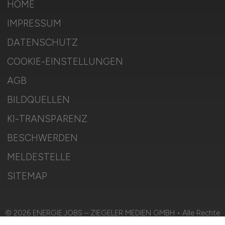
HOME
IMPRESSUM
DATENSCHUTZ
COOKIE-EINSTELLUNGEN
AGB
BILDQUELLEN
KI-TRANSPARENZ
BESCHWERDEN
MELDESTELLE
SITEMAP
© 2026 ENERGIE.JOBS – ZIEGELER MEDIEN GMBH • Alle Rechte
vorbehalten.