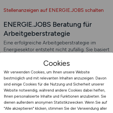
Stellenanzeigen auf ENERGIE.JOBS schalten
ENERGIE.JOBS Beratung für
Arbeitgeberstrategie
Eine erfolgreiche Arbeitgeberstrategie im
Energiesektor entsteht nicht zufällig. Sie basiert
auf klaren Zielen, realistischen Einschätzungen
Cookies
des Arbeitsmarktes und einer bewussten
Auswahl der Kanäle, über die Fachkräfte
Wir verwenden Cookies, um Ihnen unsere Website
angesprochen werden. Viele Arbeitgeber
bestmöglich und mit relevanten Inhalten anzuzeigen. Davon
stehen vor der Herausforderung, ihre
sind einige Cookies für die Nutzung und Sicherheit unserer
Recruiting-Aktivitäten mit der langfristigen
Website notwendig, während andere Cookies dabei helfen,
Unternehmensausrichtung in Einklang zu
Ihnen personalisierte Inhalte und Funktionen anzubieten. Sie
dienen außerdem anonymen Statistikzwecken. Wenn Sie auf
bringen. Gerade im Energiesektor, der von
"Alle akzeptieren" klicken, stimmen Sie der Verwendung aller
langfristigen Investitionen und stabilen