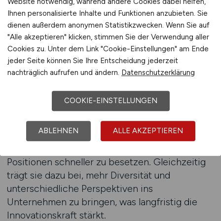
bisher branchenfremdem Hintergrund,
Website notwendig, während andere Cookies dabei helfen,
Ihnen personalisierte Inhalte und Funktionen anzubieten. Sie
Berufsrückkehrer oder internationale Talente in
dienen außerdem anonymen Statistikzwecken. Wenn Sie auf
den Auswahlprozess einbezogen werden.
"Alle akzeptieren" klicken, stimmen Sie der Verwendung aller
Entscheidend ist dabei, die jeweiligen
Cookies zu. Unter dem Link "Cookie-Einstellungen" am Ende
Zielgruppen genau zu verstehen und
jeder Seite können Sie Ihre Entscheidung jederzeit
Stellenanzeigen so zu gestalten, dass sie deren
nachträglich aufrufen und ändern.
Datenschutzerklärung
Erwartungen und Qualifikationen
berücksichtigen.
COOKIE-EINSTELLUNGEN
Eine breitere Rekrutierungsstrategie verringert
ABLEHNEN
ALLE AKZEPTIEREN
die Abhängigkeit von einem begrenzten
Fachkräftepool und erhöht die Chance,
Positionen schneller zu besetzen. Gleichzeitig
trägt sie dazu bei, mehr Diversität und
unterschiedliche Perspektiven ins
Unternehmen zu bringen, was langfristig die
Innovationskraft stärkt.