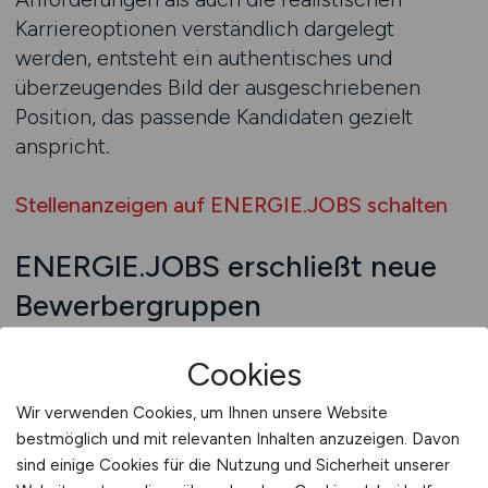
Karriereoptionen verständlich dargelegt
werden, entsteht ein authentisches und
überzeugendes Bild der ausgeschriebenen
Position, das passende Kandidaten gezielt
anspricht.
Stellenanzeigen auf ENERGIE.JOBS schalten
ENERGIE.JOBS erschließt neue
Bewerbergruppen
Die gezielte Ansprache neuer
Cookies
Bewerbergruppen eröffnet Unternehmen im
Energiesektor zusätzliche Potenziale zur
Wir verwenden Cookies, um Ihnen unsere Website
Besetzung offener Stellen. Neben klassischen
bestmöglich und mit relevanten Inhalten anzuzeigen. Davon
Fachkräften können so auch Kandidaten mit
sind einige Cookies für die Nutzung und Sicherheit unserer