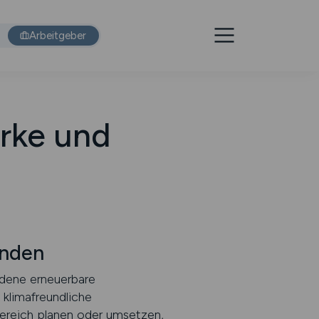
Arbeitgeber
erke und
inden
edene erneuerbare
 klimafreundliche
Bereich planen oder umsetzen,