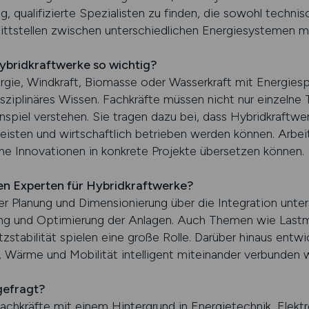
, qualifizierte Spezialisten zu finden, die sowohl techn
nittstellen zwischen unterschiedlichen Energiesystemen mi
ybridkraftwerke so wichtig?
gie, Windkraft, Biomasse oder Wasserkraft mit Energiespe
isziplinäres Wissen. Fachkräfte müssen nicht nur einzelne
iel verstehen. Sie tragen dazu bei, dass Hybridkraftwerk
eisten und wirtschaftlich betrieben werden können. Arbei
che Innovationen in konkrete Projekte übersetzen können.
 Experten für Hybridkraftwerke?
er Planung und Dimensionierung über die Integration unter
ung und Optimierung der Anlagen. Auch Themen wie Las
tabilität spielen eine große Rolle. Darüber hinaus entwi
 Wärme und Mobilität intelligent miteinander verbunden 
gefragt?
achkräfte mit einem Hintergrund in Energietechnik, Elektr