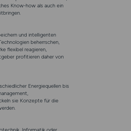
isches Know-how als auch ein
tbringen.
ichern und intelligenten
 Technologien beherrschen,
e flexibel reagieren,
tgeber profitieren daher von
schiedlicher Energiequellen bis
tmanagement,
ckeln sie Konzepte für die
werden.
otechnik, Informatik oder