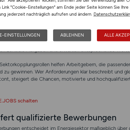
uf "Alle akzeptieren" klicken, stimmen Sie der Verwendung aller C
ernsten Technologien zu erhalten, steigert das Interess
Link "Cookie-Einstellungen" am Ende jeder Seite können Sie Ihre
ng jederzeit nachträglich aufrufen und ändern.
Datenschutzerklä
eden werden?
, Stellenanzeigen zu allgemein zu formulieren. Wenn unklar 
trategische Rolle handelt, fühlen sich Bewerber oft nich
E-EINSTELLUNGEN
ABLEHNEN
ALLE AKZEP
meiden, die Position auf eine reine Projektassistenzrolle 
en zentrale Aufgaben und erwarten entsprechende Werts
Sektorkopplungsrollen helfen Arbeitgebern, die passenden 
 zu gewinnen. Wer Anforderungen klar beschreibt und gle
ont, steigert die Chancen, motivierte und hochqualifiziert
E.JOBS schalten
ert qualifizierte Bewerbungen
erbungen entscheidet im Energiesektor maßgeblich über d