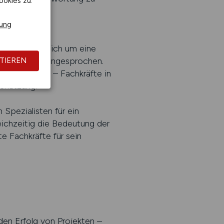
ookies zu.
e.
rung
bleibt, ob es sich um eine
t ausreichend angesprochen.
TIEREN
zu reduzieren – Fachkräfte in
chätzung.
Spezialisten für ein
ichzeitig die Bedeutung der
e Fachkräfte für sein
en Erfolg von Projekten –