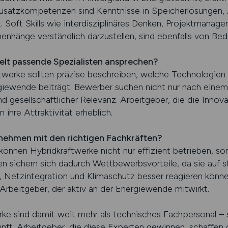
Zusatzkompetenzen sind Kenntnisse in Speicherlösungen,
Soft Skills wie interdisziplinäres Denken, Projektmanage
hänge verständlich darzustellen, sind ebenfalls von Bed
elt passende Spezialisten ansprechen?
ftwerke sollten präzise beschreiben, welche Technologien
giewende beiträgt. Bewerber suchen nicht nur nach einem
nd gesellschaftlicher Relevanz. Arbeitgeber, die die Innov
 ihre Attraktivität erheblich.
nehmen mit den richtigen Fachkräften?
 können Hybridkraftwerke nicht nur effizient betrieben, so
n sichern sich dadurch Wettbewerbsvorteile, da sie auf 
 Netzintegration und Klimaschutz besser reagieren können.
 Arbeitgeber, der aktiv an der Energiewende mitwirkt.
rke sind damit weit mehr als technisches Fachpersonal – s
nft. Arbeitgeber, die diese Experten gewinnen, schaffen 