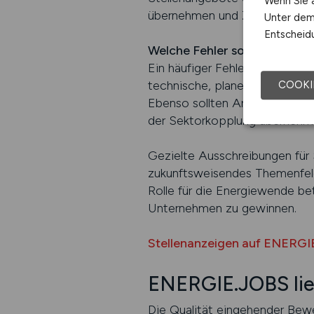
Wenn Sie a
übernehmen und Zugang zu mod
Unter dem 
Entscheidu
Welche Fehler sollten vermi
Ein häufiger Fehler liegt darin
technische, planerische oder s
COOKI
Ebenso sollten Arbeitgeber ver
der Sektorkopplung übernehm
Gezielte Ausschreibungen für 
zukunftsweisendes Themenfeld
Rolle für die Energiewende bet
Unternehmen zu gewinnen.
Stellenanzeigen auf ENERGI
ENERGIE.JOBS lief
Die Qualität eingehender Bew