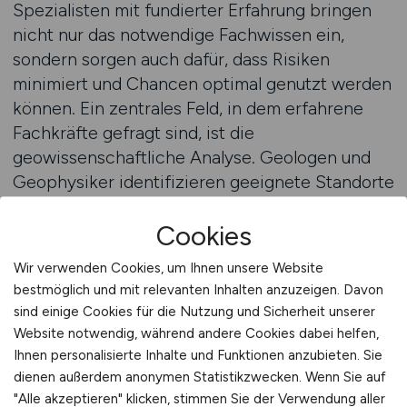
Spezialisten mit fundierter Erfahrung bringen
nicht nur das notwendige Fachwissen ein,
sondern sorgen auch dafür, dass Risiken
minimiert und Chancen optimal genutzt werden
können. Ein zentrales Feld, in dem erfahrene
Fachkräfte gefragt sind, ist die
geowissenschaftliche Analyse. Geologen und
Geophysiker identifizieren geeignete Standorte
und bewerten deren Potenzial für eine
Cookies
wirtschaftliche Nutzung. Ihre Erfahrung erlaubt
es, präzise Prognosen zu treffen und
Wir verwenden Cookies, um Ihnen unsere Website
Fehlinvestitionen zu vermeiden. Gleichzeitig
bestmöglich und mit relevanten Inhalten anzuzeigen. Davon
liefern sie die Grundlage für die Arbeit von
sind einige Cookies für die Nutzung und Sicherheit unserer
Ingenieuren, die die technischen Konzepte für
Website notwendig, während andere Cookies dabei helfen,
Bohrungen, Wärmetauscher und Anlagenbau
Ihnen personalisierte Inhalte und Funktionen anzubieten. Sie
entwickeln.
dienen außerdem anonymen Statistikzwecken. Wenn Sie auf
"Alle akzeptieren" klicken, stimmen Sie der Verwendung aller