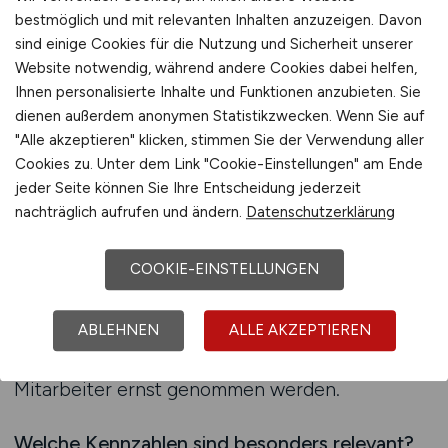
bestmöglich und mit relevanten Inhalten anzuzeigen. Davon
Warum ist Feedback so wertvoll?
sind einige Cookies für die Nutzung und Sicherheit unserer
Mitarbeiter-Feedback gibt Aufschluss darüber,
Website notwendig, während andere Cookies dabei helfen,
wie das Unternehmen im Alltag wahrgenommen
Ihnen personalisierte Inhalte und Funktionen anzubieten. Sie
wird. Regelmäßige Umfragen, Einzelgespräche
dienen außerdem anonymen Statistikzwecken. Wenn Sie auf
"Alle akzeptieren" klicken, stimmen Sie der Verwendung aller
oder Feedback-Runden helfen, Bedürfnisse und
Cookies zu. Unter dem Link "Cookie-Einstellungen" am Ende
Probleme frühzeitig zu erkennen. Gerade in der
jeder Seite können Sie Ihre Entscheidung jederzeit
Energiebranche, die von Veränderungen wie
nachträglich aufrufen und ändern.
Datenschutzerklärung
Digitalisierung, Energiewende und neuen
Technologien geprägt ist, brauchen Fachkräfte
COOKIE-EINSTELLUNGEN
das Gefühl, gehört zu werden. Arbeitgeber, die
offen für Rückmeldungen sind und sichtbar auf
ABLEHNEN
ALLE AKZEPTIEREN
sie reagieren, stärken Vertrauen und Loyalität.
Feedback schafft Transparenz und zeigt, dass
Mitarbeiter ernst genommen werden.
Welche Kennzahlen sind besonders relevant?