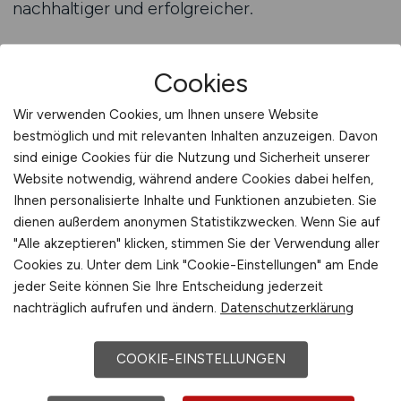
nachhaltiger und erfolgreicher.
Stellenanzeigen auf ENERGIE.JOBS schalten
Cookies
Persönliche Beratung für
Wir verwenden Cookies, um Ihnen unsere Website
Arbeitgeber im Energiebereich
bestmöglich und mit relevanten Inhalten anzuzeigen. Davon
sind einige Cookies für die Nutzung und Sicherheit unserer
Der Energiemarkt entwickelt sich mit hoher
Website notwendig, während andere Cookies dabei helfen,
Geschwindigkeit weiter. Neue Technologien,
Ihnen personalisierte Inhalte und Funktionen anzubieten. Sie
gesetzliche Rahmenbedingungen und
dienen außerdem anonymen Statistikzwecken. Wenn Sie auf
wirtschaftliche Anforderungen prägen die
"Alle akzeptieren" klicken, stimmen Sie der Verwendung aller
Cookies zu. Unter dem Link "Cookie-Einstellungen" am Ende
täglichen Entscheidungen in den Unternehmen.
jeder Seite können Sie Ihre Entscheidung jederzeit
In einem solchen Umfeld ist es entscheidend,
nachträglich aufrufen und ändern.
Datenschutzerklärung
die passenden Mitarbeiter zur richtigen Zeit zu
finden. Eine persönliche Beratung bei der
COOKIE-EINSTELLUNGEN
Planung und Veröffentlichung von
Stellenanzeigen kann dabei helfen, die