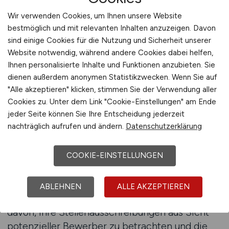
komplexe Strukturen und zahlreiche Positionen
Wir verwenden Cookies, um Ihnen unsere Website
gleichzeitig zu besetzen. In beiden Fällen kann
bestmöglich und mit relevanten Inhalten anzuzeigen. Davon
es vorkommen, dass Stellenanzeigen nicht die
sind einige Cookies für die Nutzung und Sicherheit unserer
gewünschte Resonanz erzielen oder
Website notwendig, während andere Cookies dabei helfen,
Bewerbungen fachlich nicht passen. Eine
Ihnen personalisierte Inhalte und Funktionen anzubieten. Sie
fundierte Orientierung ist in solchen Situationen
dienen außerdem anonymen Statistikzwecken. Wenn Sie auf
besonders wertvoll.
"Alle akzeptieren" klicken, stimmen Sie der Verwendung aller
Cookies zu. Unter dem Link "Cookie-Einstellungen" am Ende
Die Beratung rund um ENERGIE.JOBS richtet
jeder Seite können Sie Ihre Entscheidung jederzeit
nachträglich aufrufen und ändern.
Datenschutzerklärung
sich an Energieunternehmen, die ihre
Recruiting-Aktivitäten reflektieren und gezielt
weiterentwickeln möchten. Dabei geht es nicht
COOKIE-EINSTELLUNGEN
um kurzfristige Maßnahmen, sondern um eine
realistische Einschätzung der eigenen Position
ABLEHNEN
ALLE AKZEPTIEREN
im Arbeitsmarkt. Unternehmen profitieren
davon, ihre Stellenausschreibungen aus Sicht
potenzieller Bewerber zu betrachten und die