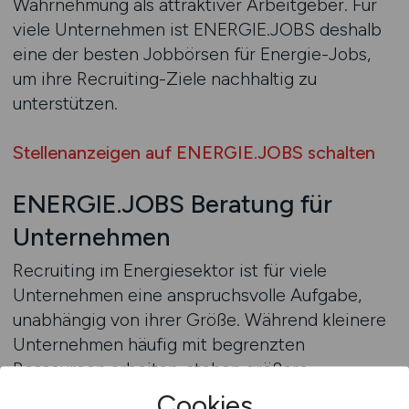
Wahrnehmung als attraktiver Arbeitgeber. Für
viele Unternehmen ist ENERGIE.JOBS deshalb
eine der besten Jobbörsen für Energie-Jobs,
um ihre Recruiting-Ziele nachhaltig zu
unterstützen.
Stellenanzeigen auf ENERGIE.JOBS schalten
ENERGIE.JOBS Beratung für
Unternehmen
Recruiting im Energiesektor ist für viele
Unternehmen eine anspruchsvolle Aufgabe,
unabhängig von ihrer Größe. Während kleinere
Unternehmen häufig mit begrenzten
Ressourcen arbeiten, stehen größere
Organisationen vor der Herausforderung,
Cookies