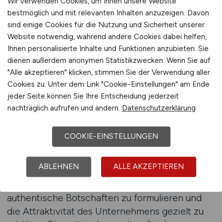
Wir verwenden Cookies, um Ihnen unsere Website
bestmöglich und mit relevanten Inhalten anzuzeigen. Davon
Im Beratungsumfeld kommt es auf mehr an als
sind einige Cookies für die Nutzung und Sicherheit unserer
nur technische Kompetenz.
Website notwendig, während andere Cookies dabei helfen,
Ihnen personalisierte Inhalte und Funktionen anzubieten. Sie
Energieberaterinnen und Energieberater
dienen außerdem anonymen Statistikzwecken. Wenn Sie auf
müssen in der Lage sein, komplexe
"Alle akzeptieren" klicken, stimmen Sie der Verwendung aller
Zusammenhänge verständlich zu vermitteln,
Cookies zu. Unter dem Link "Cookie-Einstellungen" am Ende
Vertrauen aufzubauen und
jeder Seite können Sie Ihre Entscheidung jederzeit
Entscheidungsprozesse zu begleiten.
nachträglich aufrufen und ändern.
Datenschutzerklärung
Arbeitgeber, die diese Fähigkeiten erkennen
und fördern, sichern sich einen
COOKIE-EINSTELLUNGEN
Wettbewerbsvorteil im Recruiting.
ABLEHNEN
ALLE AKZEPTIEREN
Eine individuelle Beratung im Recruitingprozess
kann helfen, die richtigen Kanäle zu wählen,
authentische Botschaften zu formulieren und
die Attraktivität des Unternehmens gezielt zu