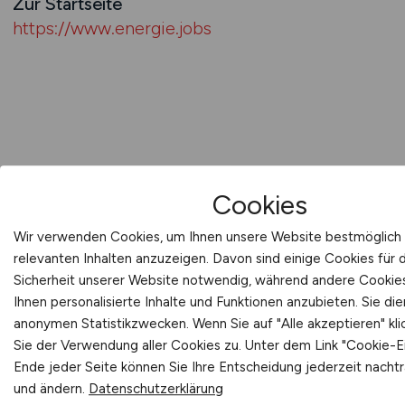
Zur Startseite
https://www.energie.jobs
Cookies
Wir verwenden Cookies, um Ihnen unsere Website bestmöglich 
relevanten Inhalten anzuzeigen. Davon sind einige Cookies für
ENERGIE.JOBS
Sicherheit unserer Website notwendig, während andere Cookies
Ihnen personalisierte Inhalte und Funktionen anzubieten. Sie d
240 Jobs in der Energiewirtschaft:
anonymen Statistikzwecken. Wenn Sie auf "Alle akzeptieren" kl
Sie der Verwendung aller Cookies zu. Unter dem Link "Cookie-E
Energiegewinnung, Energiesicherheit, Gebäude-
Ende jeder Seite können Sie Ihre Entscheidung jederzeit nachtr
und Versorgungstechnik und
und ändern.
Datenschutzerklärung
Energiespeicherung.